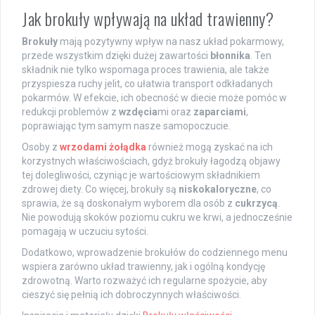
Jak brokuły wpływają na układ trawienny?
Brokuły
mają pozytywny wpływ na nasz układ pokarmowy,
przede wszystkim dzięki dużej zawartości
błonnika
. Ten
składnik nie tylko wspomaga proces trawienia, ale także
przyspiesza ruchy jelit, co ułatwia transport odkładanych
pokarmów. W efekcie, ich obecność w diecie może pomóc w
redukcji problemów z
wzdęcia
mi oraz
zaparciami
,
poprawiając tym samym nasze samopoczucie.
Osoby z
wrzodami żołądka
również mogą zyskać na ich
korzystnych właściwościach, gdyż brokuły łagodzą objawy
tej dolegliwości, czyniąc je wartościowym składnikiem
zdrowej diety. Co więcej, brokuły są
niskokaloryczne
, co
sprawia, że są doskonałym wyborem dla osób z
cukrzycą
.
Nie powodują skoków poziomu cukru we krwi, a jednocześnie
pomagają w uczuciu sytości.
Dodatkowo, wprowadzenie brokułów do codziennego menu
wspiera zarówno układ trawienny, jak i ogólną kondycję
zdrowotną. Warto rozważyć ich regularne spożycie, aby
cieszyć się pełnią ich dobroczynnych właściwości.