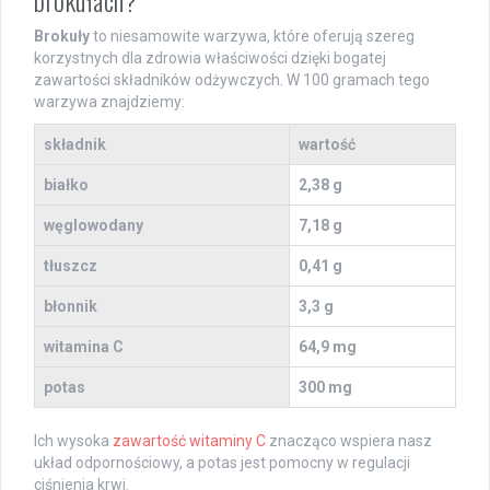
brokułach?
Brokuły
to niesamowite warzywa, które oferują szereg
korzystnych dla zdrowia właściwości dzięki bogatej
zawartości składników odżywczych. W 100 gramach tego
warzywa znajdziemy:
składnik
wartość
białko
2,38 g
węglowodany
7,18 g
tłuszcz
0,41 g
błonnik
3,3 g
witamina C
64,9 mg
potas
300 mg
Ich wysoka
zawartość witaminy C
znacząco wspiera nasz
układ odpornościowy, a potas jest pomocny w regulacji
ciśnienia krwi.