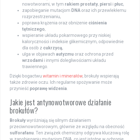
nowotworami, w tym
rakiem prostaty
,
piersi
i
płuc
,
zapobieganie mutacjom
DNA
oraz ich przewlekłemu
rozprzestrzenianiu,
poprawa krążenia oraz obniżenie
ciśnienia
tętniczego
,
wspieranie układu pokarmowego przy niskiej
kaloryczności i indeksie glikemicznym, odpowiednie
dla osób z
cukrzycą
,
ulga w objawach
autyzmu
oraz ochrona przed
wrzodami
i innymi dolegliwościami układu
trawiennego.
Dzięki bogactwu
witamin i minerałów
, brokuły wspierają
także zdrowie oczu. Ich regularne spożywanie może
przynieść
poprawę widzenia
.
Jakie jest antynowotworowe działanie
brokułów?
Brokuły
wyróżniają się silnym działaniem
przeciwnowotworowym, głównie ze względu na obecność
sulforafanu
. Ten związek chemiczny odgrywa kluczową rolę
w zapobieganiu mutacjom DNA, co jest istotne w ochronie