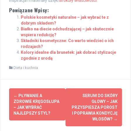
Inspiracja i materiały dzięki
Brokuły właściwości
.
Powiązane Wpisy:
Polskie kosmetyki naturalne – jak wybrać te z
dobrym składem?
Białko na diecie odchudzającej – jak skutecznie
wspiera redukcję?
Składniki kosmetyczne: Co warto wiedzieć o ich
rodzajach?
Kolory idealne dla brunetek: jak dobrać stylizacje
zgodnie z urodą
Dieta i kuchnia
Post
←
PŁYWANIE A
SERUM DO SKÓRY
navigation
ZDROWIE KRĘGOSŁUPA
GŁOWY – JAK
– JAK WYBRAĆ
PRZYSPIESZA POROST
NAJLEPSZY STYL?
I POPRAWIA KONDYCJĘ
WŁOSÓW?
→