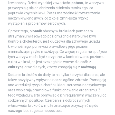
krwionośny. Dzięki wysokiej zawartości
potasu
, te warzywa
przyczyniają się do obniżenia ciśnienia tętniczego, co
poprawia krążenie krwi. Potas ma zdolność rozszerzania
naczyń krwionośnych, co z kolei zmniejsza ryzyko
wystąpienia problemów sercowych.
Oprócz tego,
błonnik
obecny w brokułach pomaga w
utrzymaniu właściwego poziomu cholesterolu we krwi.
Kontrola cholesterolu jest kluczowa dla zdrowego układu
krwionośnego, ponieważ prawidłowy jego poziom
minimalizuje ryzyko miażdżycy. Co więcej, regularne spożycie
tych warzyw może być korzystne w kontrolowaniu poziomu
cukru we krwi, co jest szczególnie ważne dla osób z
cukrzycą
oraz dla tych, którzy zmagają się z
nadwagą
.
Dodanie brokułów do diety to nie tylko korzyści dla serca, ale
także pozytywny wpływ na nasze ogólne zdrowie. Pomagają
one w redukcji ryzyka chorób układu sercowo-naczyniowego
oraz wspierają prawidłowe funkcjonowanie organizmu. Z
tego względu warto pomyśleć o ich regularnym włączeniu do
codziennych posiłków. Czerpanie z dobroczynnych
właściwości brokułów może znacząco przyczynić się do
naszego lepszego samopoczucia.