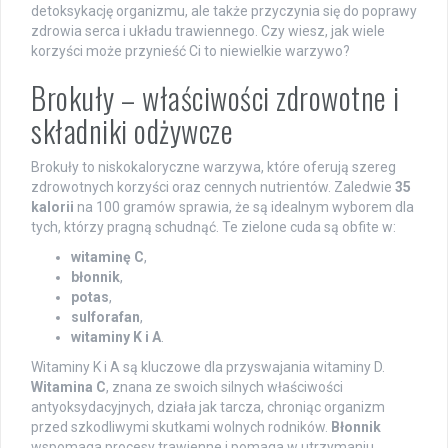
detoksykację organizmu, ale także przyczynia się do poprawy
zdrowia serca i układu trawiennego. Czy wiesz, jak wiele
korzyści może przynieść Ci to niewielkie warzywo?
Brokuły – właściwości zdrowotne i
składniki odżywcze
Brokuły to niskokaloryczne warzywa, które oferują szereg
zdrowotnych korzyści oraz cennych nutrientów. Zaledwie
35
kalorii
na 100 gramów sprawia, że są idealnym wyborem dla
tych, którzy pragną schudnąć. Te zielone cuda są obfite w:
witaminę C
,
błonnik
,
potas
,
sulforafan
,
witaminy K i A
.
Witaminy K i A są kluczowe dla przyswajania witaminy D.
Witamina C
, znana ze swoich silnych właściwości
antyoksydacyjnych, działa jak tarcza, chroniąc organizm
przed szkodliwymi skutkami wolnych rodników.
Błonnik
wspomaga procesy trawienne i pomaga w utrzymaniu