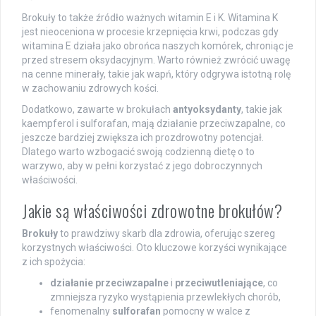
Brokuły to także źródło ważnych witamin E i K. Witamina K
jest nieoceniona w procesie krzepnięcia krwi, podczas gdy
witamina E działa jako obrońca naszych komórek, chroniąc je
przed stresem oksydacyjnym. Warto również zwrócić uwagę
na cenne minerały, takie jak wapń, który odgrywa istotną rolę
w zachowaniu zdrowych kości.
Dodatkowo, zawarte w brokułach
antyoksydanty
, takie jak
kaempferol i sulforafan, mają działanie przeciwzapalne, co
jeszcze bardziej zwiększa ich prozdrowotny potencjał.
Dlatego warto wzbogacić swoją codzienną dietę o to
warzywo, aby w pełni korzystać z jego dobroczynnych
właściwości.
Jakie są właściwości zdrowotne brokułów?
Brokuły
to prawdziwy skarb dla zdrowia, oferując szereg
korzystnych właściwości. Oto kluczowe korzyści wynikające
z ich spożycia:
działanie przeciwzapalne
i
przeciwutleniające
, co
zmniejsza ryzyko wystąpienia przewlekłych chorób,
fenomenalny
sulforafan
pomocny w walce z