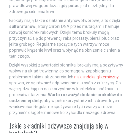
prawidłowej wagi, podczas gdy
potas
jest niezbędny dla
zdrowego ciśnienia krwi.
Brokuły mają także działanie antynowotworowe, a to dzięki
sulforafanowi
, który chroni DNA przed mutacjami i hamuje
rozwój komórek rakowych. Dzięki temu brokuły mogą
przyczyniać się do prewencji raka prostaty, piersi, płuc oraz
jelita grubego. Regularne spożycie tych warzyw może
poprawić krążenie krwi oraz wpłynąć na obniżenie ciśnienia
tętniczego.
Dzięki wysokiej zawartości błonnika, brokuły mają pozytywny
wpływ na układ trawienny, co pomaga w zapobieganiu
problemom takim jak zaparcia. Ich
niski indeks glikemiczny
sprawia, że są również odpowiednie dla osób z cukrzycą. Co
więcej, działają na nas korzystnie w kontekście opóźniania
procesów starzenia.
Warto rozważyć dodanie brokułów do
codziennej diety
, aby w pełni korzystać z ich zdrowotnych
właściwości. Regularne spożywanie tych warzyw może
przynieść długoterminowe korzyści dla naszego zdrowia.
Jakie składniki odżywcze znajdują się w