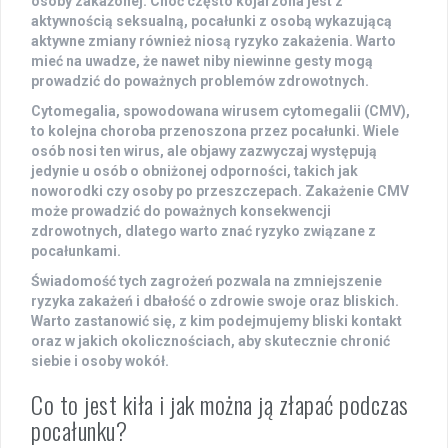
osoby zakażonej. Choć często kojarzona jest z
aktywnością seksualną, pocałunki z osobą wykazującą
aktywne zmiany również niosą ryzyko zakażenia. Warto
mieć na uwadze, że nawet niby niewinne gesty mogą
prowadzić do poważnych problemów zdrowotnych.
Cytomegalia
, spowodowana wirusem cytomegalii (CMV),
to kolejna choroba przenoszona przez pocałunki. Wiele
osób nosi ten wirus, ale objawy zazwyczaj występują
jedynie u osób o obniżonej odporności, takich jak
noworodki czy osoby po przeszczepach. Zakażenie CMV
może prowadzić do poważnych konsekwencji
zdrowotnych, dlatego warto znać ryzyko związane z
pocałunkami.
Świadomość tych zagrożeń
pozwala na zmniejszenie
ryzyka zakażeń i dbałość o zdrowie swoje oraz bliskich.
Warto zastanowić się, z kim podejmujemy bliski kontakt
oraz w jakich okolicznościach, aby skutecznie chronić
siebie i osoby wokół.
Co to jest kiła i jak można ją złapać podczas
pocałunku?