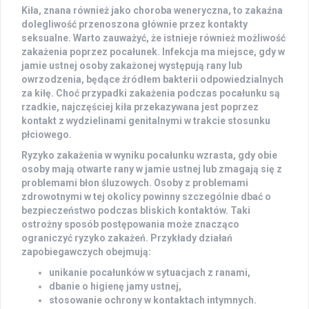
Kiła
, znana również jako choroba weneryczna, to zakaźna
dolegliwość przenoszona głównie przez kontakty
seksualne. Warto zauważyć, że istnieje również możliwość
zakażenia poprzez pocałunek. Infekcja ma miejsce, gdy w
jamie ustnej osoby zakażonej występują rany lub
owrzodzenia, będące źródłem bakterii odpowiedzialnych
za kiłę. Choć przypadki zakażenia podczas pocałunku są
rzadkie, najczęściej kiła przekazywana jest poprzez
kontakt z wydzielinami genitalnymi w trakcie stosunku
płciowego.
Ryzyko zakażenia w wyniku pocałunku wzrasta, gdy obie
osoby mają otwarte rany w jamie ustnej lub zmagają się z
problemami błon śluzowych. Osoby z problemami
zdrowotnymi w tej okolicy powinny szczególnie dbać o
bezpieczeństwo podczas bliskich kontaktów. Taki
ostrożny sposób postępowania może znacząco
ograniczyć ryzyko zakażeń. Przykłady działań
zapobiegawczych obejmują:
unikanie pocałunków w sytuacjach z ranami,
dbanie o higienę jamy ustnej,
stosowanie ochrony w kontaktach intymnych.