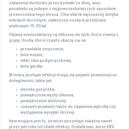
zakażenia dochodzi przez kontakt ze
śliną
, więc
pocałunki są jednym z najpowszechniejszych sposobów
przenoszenia tego wirusa. Choroba ta najczęściej dotyka
młodych dorosłych, zwłaszcza osoby w przedziale
wiekowym
15-30 lat
.
Objawy mononukleozy
są zbliżone do tych, które znamy z
grypy. Osoby chore często skarżą się na:
przewlekłe zmęczenie
,
bóle mięśni
,
lekki stan podgorączkowy
,
bóle gardła
.
W miarę postępu infekcji mogą się pojawić poważniejsze
dolegliwości, takie jak:
wysoka gorączka
,
powiększone węzły chłonne
,
powiększenie śledziony
.
czasami prowadzi także do
zapalenia wątroby
czy
wystąpienia
wysypki skórnej
.
Interesujące jest to, że wirus pozostaje zakaźny nawet
przez
pół roku
od chwili infekcji. Dodatkowo, wirus EBV