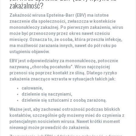
zakażalność?
Zakaźność wirusa Epsteina-Barr (EBV)
ma istotne
znaczenie dla społeczności, zwłaszcza w kontekście
mononukleozy zakaźnej
. Po pierwszym zakażeniu, wirus
może być przenoszony przez okres nawet
sześciu
miesięcy
. Oznacza to, że osoba, która przeszła infekcję,
ma możliwość zarażania innych, nawet do pół roku po
ustąpieniu objawów.
EBV
jest odpowiedzialny za
mononukleozę
, potocznie
nazywaną
„chorobą pocałunku”
. Wirus najczęściej
przenosi się poprzez kontakt ze
śliną
. Dlatego ryzyko
zakażenia znacząco wzrasta w sytuacjach takich jak:
całowanie,
dzielenie się naczyniami,
dzielenie się sztućcami z osobą zarażoną.
Ważne jest, aby zachować ostrożność podczas bliskich
kontaktów, szczególnie gdy możemy mieć do czynienia z
potencjalnym nosicielem wirusa. Nawet krótki moment
nieuwagi może prowadzić do zakażenia.