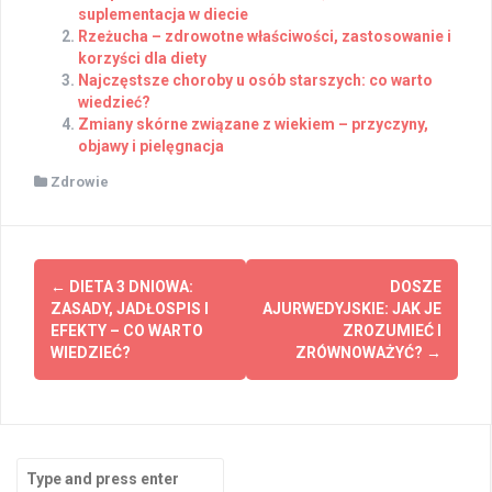
suplementacja w diecie
Rzeżucha – zdrowotne właściwości, zastosowanie i
korzyści dla diety
Najczęstsze choroby u osób starszych: co warto
wiedzieć?
Zmiany skórne związane z wiekiem – przyczyny,
objawy i pielęgnacja
Zdrowie
Post
←
DIETA 3 DNIOWA:
DOSZE
navigation
ZASADY, JADŁOSPIS I
AJURWEDYJSKIE: JAK JE
EFEKTY – CO WARTO
ZROZUMIEĆ I
WIEDZIEĆ?
ZRÓWNOWAŻYĆ?
→
Search
for: