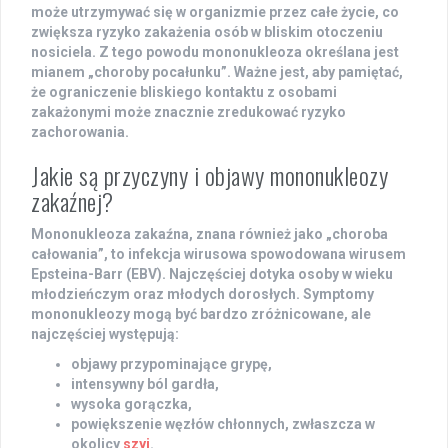
może utrzymywać się w organizmie przez
całe życie
, co
zwiększa ryzyko zakażenia osób w bliskim otoczeniu
nosiciela. Z tego powodu mononukleoza określana jest
mianem „choroby pocałunku”. Ważne jest, aby pamiętać,
że ograniczenie bliskiego kontaktu z osobami
zakażonymi może znacznie zredukować ryzyko
zachorowania.
Jakie są przyczyny i objawy mononukleozy
zakaźnej?
Mononukleoza zakaźna
, znana również jako
„choroba
całowania”
, to infekcja wirusowa spowodowana wirusem
Epsteina-Barr
(EBV). Najczęściej dotyka osoby w wieku
młodzieńczym oraz młodych dorosłych. Symptomy
mononukleozy mogą być bardzo zróżnicowane, ale
najczęściej występują:
objawy przypominające grypę,
intensywny ból gardła,
wysoka gorączka,
powiększenie węzłów chłonnych, zwłaszcza w
okolicy
szyi
.