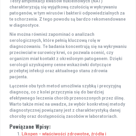
Testy amplifikacji kwasów nukleinowych (NAT)
charakteryzują się wyjątkową czułością w wykrywaniu
patogenów, w tym wirusów i bakterii odpowiedzialnych za
te schorzenia. Z tego powodu są bardzo rekomendowane
w diagnostyce.
Nie można również zapominać o
analizach
serologicznych
, które pełnią kluczową rolę w
diagnozowaniu. Te badania koncentrują się na wykrywaniu
przeciwciał w surowicy krwi, co pozwala ocenić, czy
organizm miał kontakt z określonym patogenem. Dzięki
serologii uzyskujemy cenne wskazówki dotyczące
przebytej infekcji oraz aktualnego stanu zdrowia
pacjenta.
Łączenie obu tych metod umożliwia szybką i precyzyjną
diagnozę, co z kolei przyczynia się do bardziej
efektywnego leczenia chorób przenoszonych przez ślinę.
Warto także mieć na uwadze, że wybór konkretnej metody
diagnostycznej powiązany jest z charakterystyką danej
choroby oraz dostępnością zasobów w laboratoriach.
Powiązane Wpisy:
Likopen – właściwości zdrowotne, źródła i