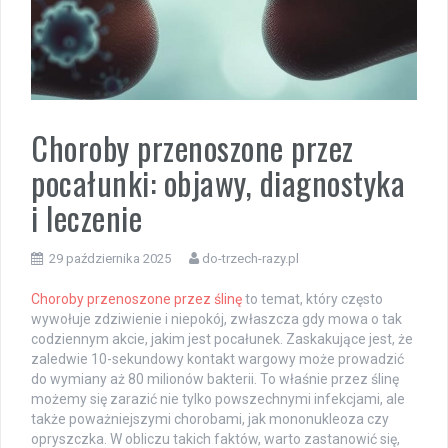
Choroby przenoszone przez
pocałunki: objawy, diagnostyka
i leczenie
29 października 2025
do-trzech-razy.pl
Choroby przenoszone przez ślinę
to temat, który często
wywołuje zdziwienie i niepokój, zwłaszcza gdy mowa o tak
codziennym akcie, jakim jest pocałunek. Zaskakujące jest, że
zaledwie 10-sekundowy kontakt wargowy może prowadzić
do wymiany aż 80 milionów bakterii. To właśnie przez ślinę
możemy się zarazić nie tylko powszechnymi infekcjami, ale
także poważniejszymi chorobami, jak mononukleoza czy
opryszczka. W obliczu takich faktów, warto zastanowić się,