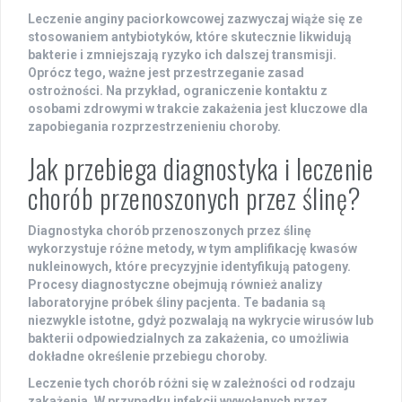
Leczenie anginy paciorkowcowej zazwyczaj wiąże się ze
stosowaniem
antybiotyków
, które skutecznie likwidują
bakterie i zmniejszają ryzyko ich dalszej transmisji.
Oprócz tego, ważne jest przestrzeganie zasad
ostrożności. Na przykład, ograniczenie kontaktu z
osobami zdrowymi w trakcie zakażenia jest kluczowe dla
zapobiegania rozprzestrzenieniu choroby.
Jak przebiega diagnostyka i leczenie
chorób przenoszonych przez ślinę?
Diagnostyka chorób przenoszonych przez ślinę
wykorzystuje różne metody, w tym amplifikację kwasów
nukleinowych, które precyzyjnie identyfikują patogeny.
Procesy diagnostyczne obejmują również analizy
laboratoryjne próbek śliny pacjenta. Te badania są
niezwykle istotne, gdyż pozwalają na wykrycie wirusów lub
bakterii odpowiedzialnych za zakażenia, co umożliwia
dokładne określenie przebiegu choroby.
Leczenie tych chorób różni się w zależności od rodzaju
zakażenia. W przypadku infekcji wywołanych przez