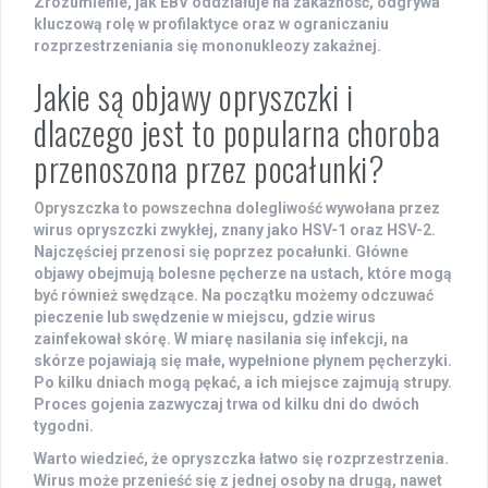
Zrozumienie, jak EBV oddziałuje na zakaźność, odgrywa
kluczową rolę w profilaktyce oraz w ograniczaniu
rozprzestrzeniania się
mononukleozy zakaźnej
.
Jakie są objawy opryszczki i
dlaczego jest to popularna choroba
przenoszona przez pocałunki?
Opryszczka to powszechna dolegliwość wywołana przez
wirus opryszczki zwykłej, znany jako HSV-1 oraz HSV-2.
Najczęściej przenosi się poprzez pocałunki. Główne
objawy obejmują bolesne pęcherze na ustach, które mogą
być również swędzące. Na początku możemy odczuwać
pieczenie lub swędzenie w miejscu, gdzie wirus
zainfekował skórę. W miarę nasilania się infekcji, na
skórze pojawiają się małe, wypełnione płynem pęcherzyki.
Po kilku dniach mogą pękać, a ich miejsce zajmują strupy.
Proces gojenia zazwyczaj trwa od kilku dni do dwóch
tygodni.
Warto wiedzieć, że opryszczka łatwo się rozprzestrzenia.
Wirus może przenieść się z jednej osoby na drugą, nawet