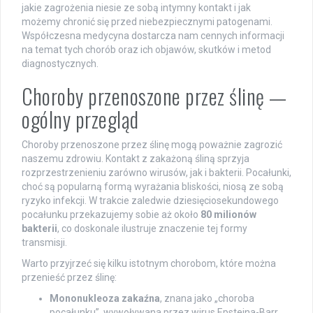
jakie zagrożenia niesie ze sobą intymny kontakt i jak
możemy chronić się przed niebezpiecznymi patogenami.
Współczesna medycyna dostarcza nam cennych informacji
na temat tych chorób oraz ich objawów, skutków i metod
diagnostycznych.
Choroby przenoszone przez ślinę —
ogólny przegląd
Choroby przenoszone przez ślinę mogą poważnie zagrozić
naszemu zdrowiu. Kontakt z zakażoną śliną sprzyja
rozprzestrzenieniu zarówno wirusów, jak i bakterii. Pocałunki,
choć są popularną formą wyrażania bliskości, niosą ze sobą
ryzyko infekcji. W trakcie zaledwie dziesięciosekundowego
pocałunku przekazujemy sobie aż około
80 milionów
bakterii
, co doskonale ilustruje znaczenie tej formy
transmisji.
Warto przyjrzeć się kilku istotnym chorobom, które można
przenieść przez ślinę:
Mononukleoza zakaźna
, znana jako „choroba
pocałunku”, wywoływana przez wirus Epsteina-Barr