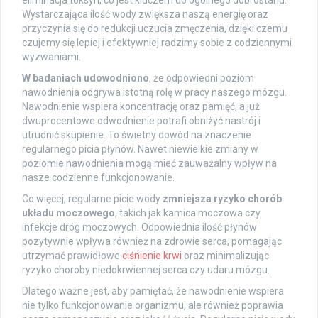
eliminacja toksyn, co jest kluczem do ogólnego dobrostanu.
Wystarczająca ilość wody zwiększa naszą energię oraz
przyczynia się do redukcji uczucia zmęczenia, dzięki czemu
czujemy się lepiej i efektywniej radzimy sobie z codziennymi
wyzwaniami.
W badaniach udowodniono
, że odpowiedni poziom
nawodnienia odgrywa istotną rolę w pracy naszego mózgu.
Nawodnienie wspiera koncentrację oraz pamięć, a już
dwuprocentowe odwodnienie potrafi obniżyć nastrój i
utrudnić skupienie. To świetny dowód na znaczenie
regularnego picia płynów. Nawet niewielkie zmiany w
poziomie nawodnienia mogą mieć zauważalny wpływ na
nasze codzienne funkcjonowanie.
Co więcej, regularne picie wody
zmniejsza ryzyko chorób
układu moczowego
, takich jak kamica moczowa czy
infekcje dróg moczowych. Odpowiednia ilość płynów
pozytywnie wpływa również na zdrowie serca, pomagając
utrzymać prawidłowe
ciśnienie krwi
oraz minimalizując
ryzyko choroby niedokrwiennej serca czy udaru mózgu.
Dlatego ważne jest, aby pamiętać, że nawodnienie wspiera
nie tylko funkcjonowanie organizmu, ale również poprawia