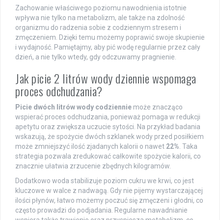
Zachowanie właściwego poziomu nawodnienia istotnie
wpływa nie tylko na metabolizm, ale także na zdolność
organizmu do radzenia sobie z codziennym stresem i
zmęczeniem. Dzięki temu możemy poprawić swoje skupienie
i wydajność. Pamiętajmy, aby pić wodę regularnie przez cały
dzień, a nie tylko wtedy, gdy odczuwamy pragnienie.
Jak picie 2 litrów wody dziennie wspomaga
proces odchudzania?
Picie dwóch litrów wody codziennie
może znacząco
wspierać proces odchudzania, ponieważ pomaga w redukcji
apetytu oraz zwiększa uczucie sytości. Na przykład badania
wskazują, że spożycie dwóch szklanek wody przed posiłkiem
może zmniejszyć ilość zjadanych kalorii o nawet
22%
. Taka
strategia pozwala zredukować całkowite spożycie kalorii, co
znacznie ułatwia zrzucenie zbędnych kilogramów.
Dodatkowo woda stabilizuje poziom cukru we krwi, co jest
kluczowe w walce z nadwagą. Gdy nie pijemy wystarczającej
ilości płynów, łatwo możemy poczuć się zmęczeni i głodni, co
często prowadzi do podjadania. Regularne nawadnianie