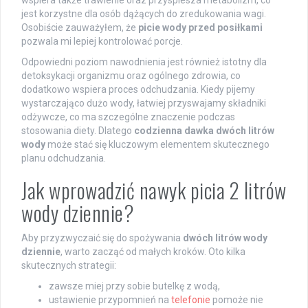
wspiera także trawienie oraz przyspiesza metabolizm, co
jest korzystne dla osób dążących do zredukowania wagi.
Osobiście zauważyłem, że
picie wody przed posiłkami
pozwala mi lepiej kontrolować porcje.
Odpowiedni poziom nawodnienia jest również istotny dla
detoksykacji organizmu oraz ogólnego zdrowia, co
dodatkowo wspiera proces odchudzania. Kiedy pijemy
wystarczająco dużo wody, łatwiej przyswajamy składniki
odżywcze, co ma szczególne znaczenie podczas
stosowania diety. Dlatego
codzienna dawka dwóch litrów
wody
może stać się kluczowym elementem skutecznego
planu odchudzania.
Jak wprowadzić nawyk picia 2 litrów
wody dziennie?
Aby przyzwyczaić się do spożywania
dwóch litrów wody
dziennie
, warto zacząć od małych kroków. Oto kilka
skutecznych strategii:
zawsze miej przy sobie butelkę z wodą,
ustawienie przypomnień na
telefonie
pomoże nie