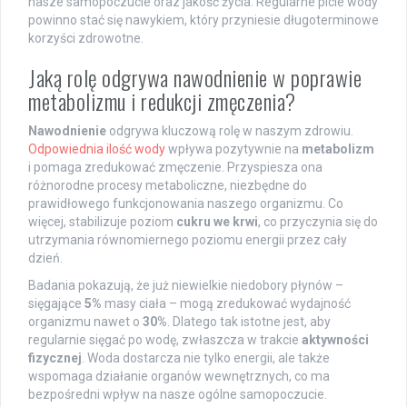
nasze samopoczucie oraz jakość życia. Regularne picie wody
powinno stać się nawykiem, który przyniesie długoterminowe
korzyści zdrowotne.
Jaką rolę odgrywa nawodnienie w poprawie
metabolizmu i redukcji zmęczenia?
Nawodnienie
odgrywa kluczową rolę w naszym zdrowiu.
Odpowiednia ilość wody
wpływa pozytywnie na
metabolizm
i pomaga zredukować zmęczenie. Przyspiesza ona
różnorodne procesy metaboliczne, niezbędne do
prawidłowego funkcjonowania naszego organizmu. Co
więcej, stabilizuje poziom
cukru we krwi
, co przyczynia się do
utrzymania równomiernego poziomu energii przez cały
dzień.
Badania pokazują, że już niewielkie niedobory płynów –
sięgające
5%
masy ciała – mogą zredukować wydajność
organizmu nawet o
30%
. Dlatego tak istotne jest, aby
regularnie sięgać po wodę, zwłaszcza w trakcie
aktywności
fizycznej
. Woda dostarcza nie tylko energii, ale także
wspomaga działanie organów wewnętrznych, co ma
bezpośredni wpływ na nasze ogólne samopoczucie.