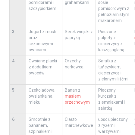
pomidorami i
grahamkami
sosie
szczypiorkiem
pomidorowym z
pełnoziarnistym
makaronem
3
Jogurt z musli
Serek wiejski z
Pieczone
oraz
papryką
pulpety z
sezonowymi
ciecierzycy z
owocami
kaszą jaglaną
4
Owsiane placki
Orzechy
Sałatka z
z dodatkiem
nerkowca
tuńczykiem,
owoców
ciecierzycą i
zielonymi liśćmi
5
Czekoladowa
Banan z
Pieczony
owsianka na
masłem
kurczak z
mleku
orzechowym
ziemniakami i
sałatką
6
Smoothie z
Ciasto
Łosoś pieczony
bananem,
marchewkowe
z ryżem i
szpinakiem i
warzywami