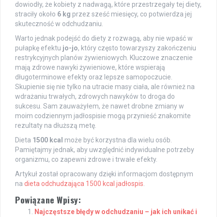
dowiodły, że kobiety z nadwagą, które przestrzegały tej diety,
straciły około
6 kg
przez sześć miesięcy, co potwierdza jej
skuteczność w odchudzaniu.
Warto jednak podejść do diety z rozwagą, aby nie wpaść w
pułapkę efektu
jo-jo
, który często towarzyszy zakończeniu
restrykcyjnych planów żywieniowych. Kluczowe znaczenie
mają zdrowe nawyki żywieniowe, które wspierają
długoterminowe efekty oraz lepsze samopoczucie.
Skupienie się nie tylko na utracie masy ciała, ale również na
wdrażaniu trwałych, zdrowych nawyków to droga do
sukcesu. Sam zauważyłem, że nawet drobne zmiany w
moim codziennym jadłospisie mogą przynieść znakomite
rezultaty na dłuższą metę.
Dieta
1500 kcal
może być korzystna dla wielu osób.
Pamiętajmy jednak, aby uwzględnić indywidualne potrzeby
organizmu, co zapewni zdrowe i trwałe efekty.
Artykuł został opracowany dzięki informacjom dostępnym
na
dieta odchudzająca 1500 kcal jadłospis
.
Powiązane Wpisy:
Najczęstsze błędy w odchudzaniu – jak ich unikać i