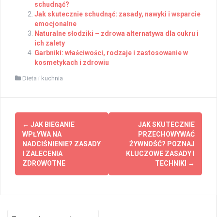
schudnąć?
Jak skutecznie schudnąć: zasady, nawyki i wsparcie
emocjonalne
Naturalne słodziki – zdrowa alternatywa dla cukru i
ich zalety
Garbniki: właściwości, rodzaje i zastosowanie w
kosmetykach i zdrowiu
Dieta i kuchnia
Post
←
JAK BIEGANIE
JAK SKUTECZNIE
navigation
WPŁYWA NA
PRZECHOWYWAĆ
NADCIŚNIENIE? ZASADY
ŻYWNOŚĆ? POZNAJ
I ZALECENIA
KLUCZOWE ZASADY I
ZDROWOTNE
TECHNIKI
→
Search