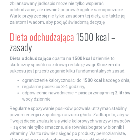
zbilansowany jadłospis może nie tylko wspierać
odchudzanie, ale również poprawić ogólne samopoczucie.
Warto przyjrzeć się nie tylko zasadom tej diety, ale także jej
zaletom i wadom, aby podjąć świadomą decyzję.
Dieta odchudzająca
1500 kcal –
zasady
Dieta odchudzająca
oparta na
1500 kcal
dziennie to
skuteczny sposób na zdrową redukcję wagi. Kluczem do
sukcesu jest przestrzeganie kilku fundamentalnych zasad:
ograniczenie kaloryczności do
1500 kcal
każdego dnia,
regularne posiłki co 3-4 godziny,
odpowiednie nawodnienie – picie przynajmniej
2 litrów
wody dziennie.
Regularne spożywanie posiłków pozwala utrzymać stabilny
poziom energii i zapobiega uczuciu głodu. Zadbaj o to, aby w
Twojej diecie znalazło się wiele kolorowych warzyw i owoców
– są one nie tylko smaczne, ale również bogate w błonnik i
witaminy. Warto również sięgać po produkty pełnoziarniste,
które dostarczą potrzebnej energii oraz składników