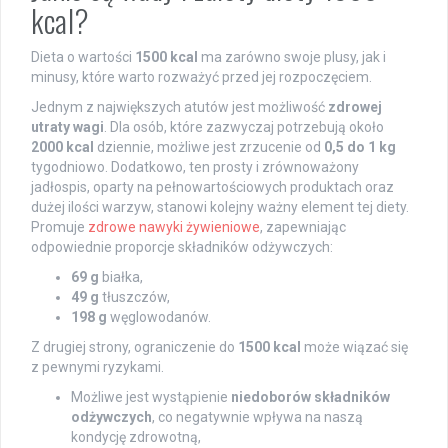
kcal?
Dieta o wartości
1500 kcal
ma zarówno swoje plusy, jak i
minusy, które warto rozważyć przed jej rozpoczęciem.
Jednym z największych atutów jest możliwość
zdrowej
utraty wagi
. Dla osób, które zazwyczaj potrzebują około
2000 kcal
dziennie, możliwe jest zrzucenie od
0,5 do 1 kg
tygodniowo. Dodatkowo, ten prosty i zrównoważony
jadłospis, oparty na pełnowartościowych produktach oraz
dużej ilości warzyw, stanowi kolejny ważny element tej diety.
Promuje
zdrowe nawyki żywieniowe
, zapewniając
odpowiednie proporcje składników odżywczych:
69 g
białka,
49 g
tłuszczów,
198 g
węglowodanów.
Z drugiej strony, ograniczenie do
1500 kcal
może wiązać się
z pewnymi ryzykami.
Możliwe jest wystąpienie
niedoborów składników
odżywczych
, co negatywnie wpływa na naszą
kondycję zdrowotną,