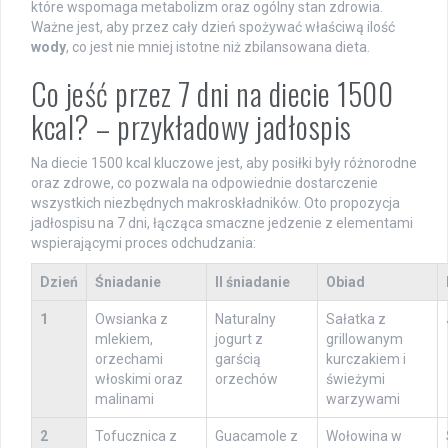
które wspomaga metabolizm oraz ogólny stan zdrowia.
Ważne jest, aby przez cały dzień spożywać właściwą ilość
wody
, co jest nie mniej istotne niż zbilansowana dieta.
Co jeść przez 7 dni na diecie 1500
kcal? – przykładowy jadłospis
Na diecie 1500 kcal kluczowe jest, aby posiłki były różnorodne
oraz zdrowe, co pozwala na odpowiednie dostarczenie
wszystkich niezbędnych makroskładników. Oto propozycja
jadłospisu na 7 dni, łącząca smaczne jedzenie z elementami
wspierającymi proces odchudzania:
Dzień
Śniadanie
II śniadanie
Obiad
1
Owsianka z
Naturalny
Sałatka z
mlekiem,
jogurt z
grillowanym
orzechami
garścią
kurczakiem i
włoskimi oraz
orzechów
świeżymi
malinami
warzywami
2
Tofucznica z
Guacamole z
Wołowina w