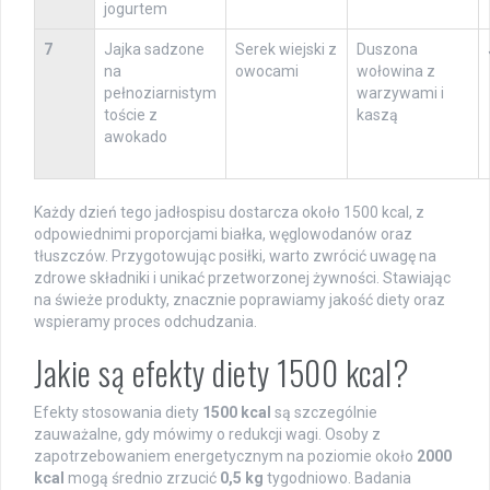
jogurtem
7
Jajka sadzone
Serek wiejski z
Duszona
na
owocami
wołowina z
pełnoziarnistym
warzywami i
toście z
kaszą
awokado
Każdy dzień tego jadłospisu dostarcza około 1500 kcal, z
odpowiednimi proporcjami białka, węglowodanów oraz
tłuszczów. Przygotowując posiłki, warto zwrócić uwagę na
zdrowe składniki i unikać przetworzonej żywności. Stawiając
na świeże produkty, znacznie poprawiamy jakość diety oraz
wspieramy proces odchudzania.
Jakie są efekty diety 1500 kcal?
Efekty stosowania diety
1500 kcal
są szczególnie
zauważalne, gdy mówimy o redukcji wagi. Osoby z
zapotrzebowaniem energetycznym na poziomie około
2000
kcal
mogą średnio zrzucić
0,5 kg
tygodniowo. Badania