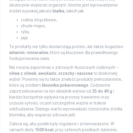
skutecznie wspierać organizm. Istotne jest wprowadzenie
źródeł wysokiej jakości
białka
, takich jak:
rośliny strączkowe,
chude mięso,
ryby,
jaja.
Te produkty nie tylko dostarczają protein, ale także bogactwo
witamin
i
minerałów
, które są kluczowe dla prawidłowego
funkcjonowania ciała.
Nie można zapominać o zdrowych tłuszczach roślinnych –
oliwa z oliwek
,
awokado
,
orzechy
i
nasiona
to doskonały
wybór. Powinny się tu także znaleźć produkty pełnoziarniste,
które są źródłem
błonnika pokarmowego
. Codzienne
zapotrzebowanie na ten składnik wynosi od
25 do 40 g
i
bardzo korzystnie wpływa na procesy trawienne oraz
uczucie sytości, co jest szczególnie ważne w trakcie
odchudzania. Dlatego warto wprowadzać różnorodne źródła
błonnika, aby wspierać zdrowie jelit.
Zaleca się, aby posiłki były regularne i zrównoważone. W
ramach diety
1500 kcal
, przy czterech posiłkach dziennie,