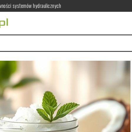
awności systemów hydraulicznych
ać dla zdrowia kobiet?
ia serca i mięśni
ywcze mandarynek
co warto wiedzieć?
 leczenie kanałowe, usunięcie zęba i protetykę