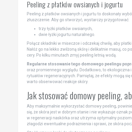
Peeling z płatków owsianych i jogurtu
Peeling z płatków owsianych i jogurtu to doskonały wybó
złuszczenie. Aby go stworzyć, wystarczy przygotować:
trzy łyżki płatków owsianych,
dwie łyżki jogurtu naturalnego.
Połącz składniki w miseczce i odczekaj chwilę, aby płatki
Nałóż go na lekko zwilżoną skórę i delikatnie masuj, co
cery. Po kilku minutach zmyj peeling letnią wodą.
Regularne stosowanie tego domowego peelingu popraw
oraz promiennego wyglądu. Dodatkowo, to ekologiczna 
rytuałów regeneracyjnych. Pamiętaj, że efekty mogą się 
warto obserwować reakcje skóry.
Jak stosować domowy peeling, ab
Aby maksymalnie wykorzystać domowy peeling, powinieneś
się, że skóra jest w dobrym stanie i nie wykazuje oznak 
w regeneracji naskórka oraz utrzyma optymalny poziom n
złagodzi ewentualne podrażnienia i sprawi, że skóra poc