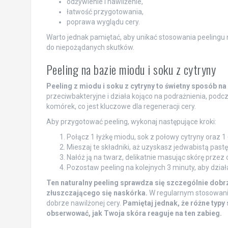
odżywienie i nawilżenie,
łatwość przygotowania,
poprawa wyglądu cery.
Warto jednak pamiętać, aby unikać stosowania peelingu
do niepożądanych skutków.
Peeling na bazie miodu i soku z cytryny
Peeling z miodu i soku z cytryny to świetny sposób na
przeciwbakteryjne i działa kojąco na podrażnienia, pod
komórek, co jest kluczowe dla regeneracji cery.
Aby przygotować peeling, wykonaj następujące kroki:
Połącz 1 łyżkę miodu, sok z połowy cytryny oraz 1 ł
Mieszaj te składniki, aż uzyskasz jedwabistą pastę
Nałóż ją na twarz, delikatnie masując skórę przez 
Pozostaw peeling na kolejnych 3 minuty, aby dział
Ten naturalny peeling sprawdza się szczególnie dobrz
złuszczającego się naskórka.
W regularnym stosowaniu
dobrze nawilżonej cery.
Pamiętaj jednak, że różne typ
obserwować, jak Twoja skóra reaguje na ten zabieg.