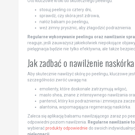
Oto kluczowe kroki do skutecznego peelingu:
stosuj peeling co cztery dni,
sprawdź, czy skóra jest zdrowa,
nałóż balsam po peelingu,
weź zimny prysznic, aby złagodzić podrażnienia.
Regularne wykonywanie peelingu oraz nawilżanie spraw
reaguje; jeśli zauważysz jakiekolwiek niepokojące objaw
pielęgnacja będzie nie tylko efektywna, ale także bezpie
Jak zadbać o nawilżenie naskórka
Aby skutecznie nawilżyć skórę po peelingu, kluczowe je
szczególności zwróć uwagę na:
emolienty, które doskonale zatrzymują wilgoć,
masło shea, znane z intensywnego nawilżania ora
pantenol, który koi podrażnienia i zmniejsza zacze
alantoina, wspomagająca regenerację naskórka.
Zaleca się aplikację balsamu nawilżającego zaraz po pe
odpowiedni poziom nawilżenia.
Regularne nawilżanie to
wybierać
produkty odpowiednie
do swoich indywidualny
pielęgnacji.