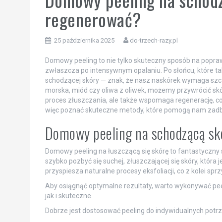
regenerować?
25 października 2025
do-trzech-razy.pl
Domowy peeling to nie tylko skuteczny sposób na poprawę
zwłaszcza po intensywnym opalaniu. Po słońcu, które tak
schodzącej skóry — znak, że nasz naskórek wymaga szczeg
morska, miód czy oliwa z oliwek, możemy przywrócić skór
proces złuszczania, ale także wspomaga regenerację, co
więc poznać skuteczne metody, które pomogą nam zad
Domowy peeling na schodzącą skó
Domowy peeling na łuszczącą się skórę to fantastyczny
szybko pozbyć się suchej, złuszczającej się skóry, która
przyspiesza naturalne procesy eksfoliacji, co z kolei spr
Aby osiągnąć optymalne rezultaty, warto wykonywać peeli
jak i skuteczne.
Dobrze jest dostosować peeling do indywidualnych potrze