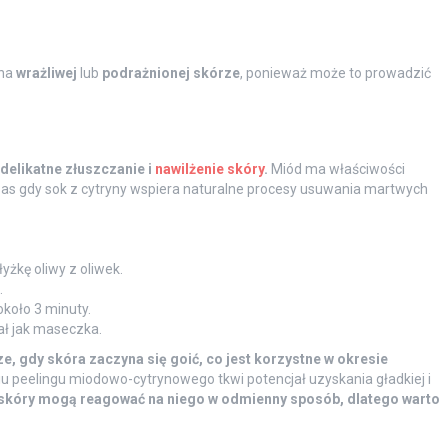
 na
wrażliwej
lub
podrażnionej skórze
, ponieważ może to prowadzić
 delikatne złuszczanie i
nawilżenie skóry
.
Miód ma właściwości
czas gdy sok z cytryny wspiera naturalne procesy usuwania martwych
yżkę oliwy z oliwek.
.
około 3 minuty.
ał jak maseczka.
e, gdy skóra zaczyna się goić, co jest korzystne w okresie
 peelingu miodowo-cytrynowego tkwi potencjał uzyskania gładkiej i
y skóry mogą reagować na niego w odmienny sposób, dlatego warto