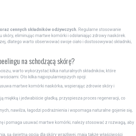
a oraz cennych składników odżywczych.
Regularne stosowanie
u skóry, eliminując martwe komórki i odsłaniając zdrowy naskórek.
j, dlatego warto obserwować swoje ciało i dostosowywać składniki,
eelingu na schodzącą skórę?
zu, warto wykorzystać kilka naturalnych składników, które
wościami. Oto kilka najpopularniejszych opcji:
 usuwa martwe komórki naskórka, wspierając zdrowie skóry i
ją miękką i jedwabiście gładką; przyspiesza proces regeneracji, co
ych, nawilża, łagodzi podrażnienia i wspomaga naturalne gojenie się,
erę i pomaga usuwać martwe komórki; należy stosować z rozwagą, aby
ia, są świetną opcją dla skóry wrażliwej, mają także właściwości