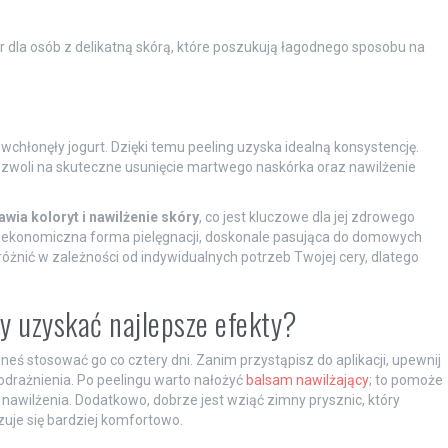
r dla osób z delikatną skórą, które poszukują łagodnego sposobu na
 wchłonęły jogurt. Dzięki temu peeling uzyska idealną konsystencję.
 pozwoli na skuteczne usunięcie martwego naskórka oraz nawilżenie
ia koloryt i nawilżenie skóry
, co jest kluczowe dla jej zdrowego
i ekonomiczna forma pielęgnacji, doskonale pasująca do domowych
różnić w zależności od indywidualnych potrzeb Twojej cery, dlatego
y uzyskać najlepsze efekty?
 stosować go co cztery dni. Zanim przystąpisz do aplikacji, upewnij
podrażnienia. Po peelingu warto nałożyć
balsam nawilżający
; to pomoże
awilżenia. Dodatkowo, dobrze jest wziąć zimny prysznic, który
zuje się bardziej komfortowo.