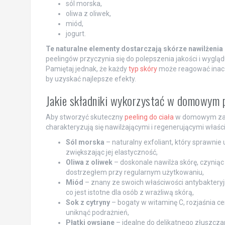
sól morska,
oliwa z oliwek,
miód,
jogurt.
Te naturalne elementy dostarczają skórze nawilżeni
peelingów przyczynia się do polepszenia jakości i wygląd
Pamiętaj jednak, że każdy
typ skóry
może reagować inacze
by uzyskać najlepsze efekty.
Jakie składniki wykorzystać w domowym p
Aby stworzyć skuteczny
peeling do ciała
w domowym zacis
charakteryzują się nawilżającymi i regenerującymi właści
Sól morska
– naturalny exfoliant, który sprawnie
zwiększając jej elastyczność,
Oliwa z oliwek
– doskonale nawilża skórę, czyniąc 
dostrzegłem przy regularnym użytkowaniu,
Miód
– znany ze swoich właściwości antybakteryjn
co jest istotne dla osób z wrażliwą skórą,
Sok z cytryny
– bogaty w witaminę C, rozjaśnia c
uniknąć podrażnień,
Płatki owsiane
– idealne do delikatnego złuszczan