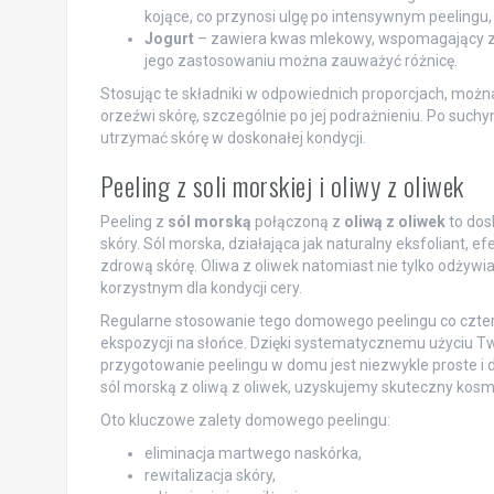
kojące, co przynosi ulgę po intensywnym peelingu,
Jogurt
– zawiera kwas mlekowy, wspomagający zaró
jego zastosowaniu można zauważyć różnicę.
Stosując te składniki w odpowiednich proporcjach, można
orzeźwi skórę, szczególnie po jej podrażnieniu. Po suc
utrzymać skórę w doskonałej kondycji.
Peeling z soli morskiej i oliwy z oliwek
Peeling z
sól morską
połączoną z
oliwą z oliwek
to dos
skóry. Sól morska, działająca jak naturalny eksfoliant, 
zdrową skórę. Oliwa z oliwek natomiast nie tylko odżywia
korzystnym dla kondycji cery.
Regularne stosowanie tego domowego peelingu co czter
ekspozycji na słońce. Dzięki systematycznemu użyciu Two
przygotowanie peelingu w domu jest niezwykle proste i d
sól morską z oliwą z oliwek, uzyskujemy skuteczny kosm
Oto kluczowe zalety domowego peelingu:
eliminacja martwego naskórka,
rewitalizacja skóry,