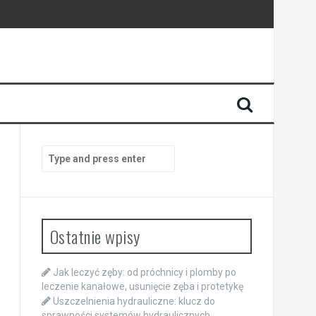
Search
for:
Ostatnie wpisy
Jak leczyć zęby: od próchnicy i plomby po
leczenie kanałowe, usunięcie zęba i protetykę
Uszczelnienia hydrauliczne: klucz do
sprawności systemów hydraulicznych