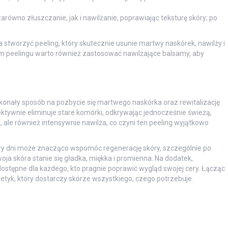
wno złuszczanie, jak i nawilżanie, poprawiając teksturę skóry; po
 stworzyć peeling, który skutecznie usunie martwy naskórek, nawilży i
hym peelingu warto również zastosować nawilżające balsamy, aby
konały sposób na pozbycie się martwego naskórka oraz rewitalizację
efektywnie eliminuje stare komórki, odkrywając jednocześnie świeżą,
, ale również intensywnie nawilża, co czyni ten peeling wyjątkowo
y dni może znacząco wspomóc regenerację skóry, szczególnie po
ja skóra stanie się gładka, miękka i promienna. Na dodatek,
ostępne dla każdego, kto pragnie poprawić wygląd swojej cery. Łącząc
etyk, który dostarczy skórze wszystkiego, czego potrzebuje.