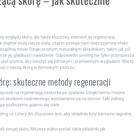
 wyglądu skóry, ale także kluczowy element jej regeneracji,
 chętnie otula nasze ciała, często zostaje nam nieprzyjemny efekt
ólnej troski. Dzięki prostym, naturalnym składnikom, takim jak sól
ze jej gładkość i nawilżenie. Odpowiedni peeling nie tylko przyspiesza
 jest istotne, aby cieszyć się zdrowym i promiennym wyglądem. Warto
bać o naszą skórę w domowym zaciszu.
rę: skuteczne metody regeneracji
 sposób na regenerację naskórka po opalaniu. Dzięki niemu można
 jest skutkiem nadmiernego wystawiania się na słońce. Taki zabieg
zyja szybszemu gojeniu się ciała.
ng co cztery dni. Kluczowe jest, aby składniki były zarówno łagodne,
b swojej skóry. Możesz wykorzystać takie składniki jak: