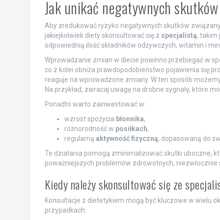
Jak unikać negatywnych skutków
Aby zredukować ryzyko negatywnych skutków związanych 
jakiejkolwiek diety skonsultować się z
specjalistą
, takim
odpowiednią ilość składników odżywczych, witamin i m
Wprowadzanie zmian w diecie powinno przebiegać w s
co z kolei obniża prawdopodobieństwo pojawienia się pr
reaguje na wprowadzone zmiany. W ten sposób możemy s
Na przykład, zwracaj uwagę na drobne sygnały, które 
Ponadto warto zainwestować w:
wzrost spożycia
błonnika
,
różnorodność w
posiłkach
,
regularną
aktywność fizyczną
, dopasowaną do sw
Te działania pomogą zminimalizować skutki uboczne, k
poważniejszych problemów zdrowotnych, niezwłocznie sko
Kiedy należy skonsultować się ze specjali
Konsultacje z dietetykiem mogą być kluczowe w wielu ok
przypadkach: