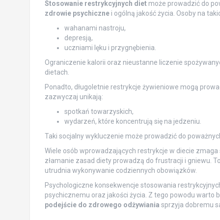
Stosowanie restrykcyjnych diet
może prowadzić do pow
zdrowie psychiczne
i ogólną jakość życia. Osoby na taki
wahanami nastroju,
depresją,
uczniami lęku i przygnębienia.
Ograniczenie kalorii oraz nieustanne liczenie spożywa
dietach.
Ponadto, długoletnie restrykcje żywieniowe mogą prowa
zazwyczaj unikają:
spotkań towarzyskich,
wydarzeń, które koncentrują się na jedzeniu.
Taki socjalny wykluczenie może prowadzić do poważnych
Wiele osób wprowadzających restrykcje w diecie zmaga 
złamanie zasad diety prowadzą do frustracji i gniewu.
utrudnia wykonywanie codziennych obowiązków.
Psychologiczne konsekwencje stosowania restrykcyjnyc
psychicznemu oraz jakości życia. Z tego powodu warto
podejście do zdrowego odżywiania
sprzyja dobremu sa