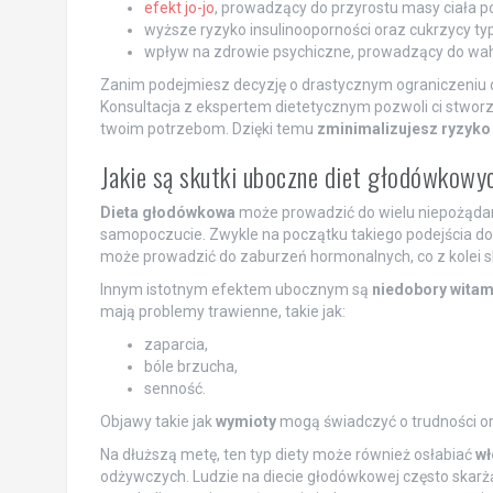
efekt jo-jo
, prowadzący do przyrostu masy ciała po
wyższe ryzyko insulinooporności oraz cukrzycy typ
wpływ na zdrowie psychiczne, prowadzący do wahań
Zanim podejmiesz decyzję o drastycznym ograniczeniu d
Konsultacja z ekspertem dietetycznym pozwoli ci stwor
twoim potrzebom. Dzięki temu
zminimalizujesz ryzyko
Jakie są skutki uboczne diet głodówkowy
Dieta głodówkowa
może prowadzić do wielu niepożądany
samopoczucie. Zwykle na początku takiego podejścia d
może prowadzić do zaburzeń hormonalnych, co z kolei 
Innym istotnym efektem ubocznym są
niedobory witam
mają problemy trawienne, takie jak:
zaparcia,
bóle brzucha,
senność.
Objawy takie jak
wymioty
mogą świadczyć o trudności or
Na dłuższą metę, ten typ diety może również osłabiać
wł
odżywczych. Ludzie na diecie głodówkowej często skarż