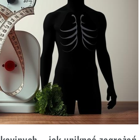
ykcyjnych – jak uniknąć zagrożeń