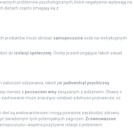
ażnych problemów psychologicznych, które negatywnie wpływają na
ch dietach często zmagają się z:
nych produktów może obniżać
samopoczucie
osób na restrykcyjnych
dzić do
izolacji społecznej
. Osoby przestrzegające takich zasad
 zaburzeń odżywiania, takich jak
jadłowstręt psychiczny
.
się również z
poczuciem winy
związanym z jedzeniem. Obawy o
 To zachowanie może znacząco osłabiać zdolności poznawcze, co
h diet są wielowarstwowe i mogą poważnie zaszkodzić zdrowiu
 być świadomym tych potencjalnych zagrożeń.
Zrównoważone
mopoczuciu i wspiera pozytywne relacje z jedzeniem.