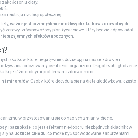
 zakończeniu diety,
u 2,
 nastroju i izolacji społecznej.
iety,
ważne jest przemyślenie możliwych skutków zdrowotnych.
zyć zdrowy, zrównoważony plan żywieniowy, który będzie odpowiadał
 nieprzyjemnych efektów ubocznych.
ch?
ch skutków, które negatywnie oddziałują na nasze zdrowie i
o odżywiania odczuwamy osłabienie organizmu. Długotrwałe głodzenie
skutkuje różnorodnymi problemami zdrowotnymi.
in i minerałów
. Osoby, które decydują się na dietę głodówkową, często
ganizmu w przystosowaniu się do nagłych zmian w diecie.
osy
i
paznokcie
, co jest efektem niedoboru niezbędnych składników
ą się na
uczucie chłodu
, co może być spowodowane zaburzeniami