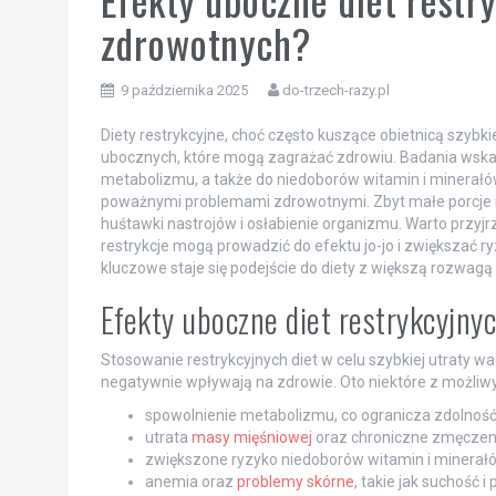
zdrowotnych?
9 października 2025
do-trzech-razy.pl
Diety restrykcyjne, choć często kuszące obietnicą szybk
ubocznych, które mogą zagrażać zdrowiu. Badania wska
metabolizmu, a także do niedoborów witamin i minerałó
poważnymi problemami zdrowotnymi. Zbyt małe porcje 
huśtawki nastrojów i osłabienie organizmu. Warto przyjr
restrykcje mogą prowadzić do efektu jo-jo i zwiększać r
kluczowe staje się podejście do diety z większą rozwagą
Efekty uboczne diet restrykcyjnyc
Stosowanie restrykcyjnych diet w celu szybkiej utraty
negatywnie wpływają na zdrowie. Oto niektóre z możliwy
spowolnienie metabolizmu, co ogranicza zdolność 
utrata
masy mięśniowej
oraz chroniczne zmęczen
zwiększone ryzyko niedoborów witamin i minerałó
anemia oraz
problemy skórne
, takie jak suchość i