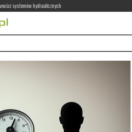
awności systemów hydraulicznych
ać dla zdrowia kobiet?
ia serca i mięśni
ywcze mandarynek
co warto wiedzieć?
 leczenie kanałowe, usunięcie zęba i protetykę