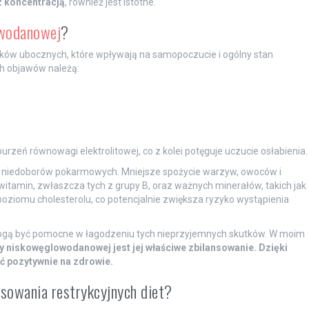
z koncentracją
, również jest istotne.
owodanowej
?
ów ubocznych, które wpływają na samopoczucie i ogólny stan
ch objawów należą:
eń równowagi elektrolitowej, co z kolei potęguje uczucie osłabienia.
ko niedoborów pokarmowych. Mniejsze spożycie warzyw, owoców i
witamin, zwłaszcza tych z grupy B, oraz ważnych minerałów, takich jak
ziomu cholesterolu, co potencjalnie zwiększa ryzyko wystąpienia
gą być pomocne w łagodzeniu tych nieprzyjemnych skutków. W moim
 niskowęglowodanowej jest jej właściwe zbilansowanie.
Dzięki
ć pozytywnie na zdrowie.
sowania restrykcyjnych diet?