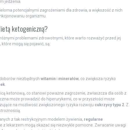
m jedzenia.
ieloma potencjalnymi zagrożeniami dla zdrowia, a większość z nich
nkcjonowaniu organizmu.
dietą ketogeniczną?
z różnymi problemami zdrowotnymi, które warto rozważyć przed jej
które mogą się pojawić, są:
iedoborów niezbędnych
witamin
i
minerałów
, co zwiększa ryzyko
rek
.
ą ketonową, co stanowi poważne zagrożenie, zwłaszcza dla osób z
czna może prowadzić do hiperurykemii, co w przyszłości może
azujące na możliwość zwiększonego ryzyka rozwoju
cukrzycy typu 2
. Z
trożnością.
nych z tak restrykcyjnym modelem żywienia,
regularne
je z lekarzem mogą okazać się niezwykle pomocne. Zwracanie uwagi