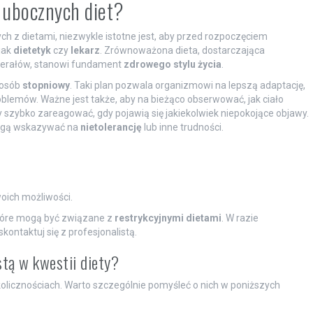
 ubocznych diet?
z dietami, niezwykle istotne jest, aby przed rozpoczęciem
 jak
dietetyk
czy
lekarz
. Zrównoważona dieta, dostarczająca
inerałów, stanowi fundament
zdrowego stylu życia
.
posób
stopniowy
. Taki plan pozwala organizmowi na lepszą adaptację,
oblemów. Ważne jest także, aby na bieżąco obserwować, jak ciało
zybko zareagować, gdy pojawią się jakiekolwiek niepokojące objawy.
mogą wskazywać na
nietolerancję
lub inne trudności.
oich możliwości.
tóre mogą być związane z
restrykcyjnymi dietami
. W razie
ntaktuj się z profesjonalistą.
stą w kwestii diety?
olicznościach. Warto szczególnie pomyśleć o nich w poniższych