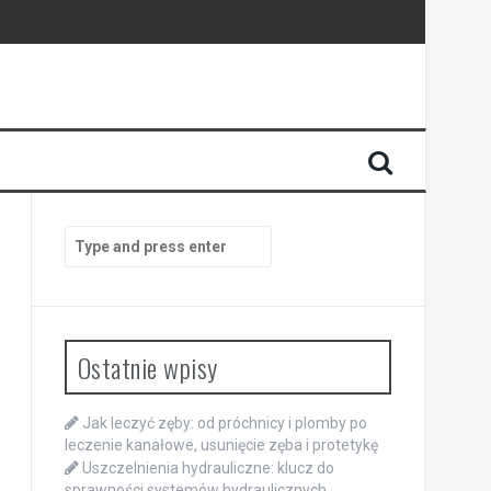
Search
for:
Ostatnie wpisy
Jak leczyć zęby: od próchnicy i plomby po
leczenie kanałowe, usunięcie zęba i protetykę
Uszczelnienia hydrauliczne: klucz do
sprawności systemów hydraulicznych