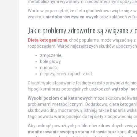
metabolicznymi wywołanymi niedostatecznym spożycie
Warto więc pamiętać, że dieta głodówkowa wiąże się z w
wynika z
niedoborów żywieniowych
oraz zakłóceń w fu
Jakie problemy zdrowotne są związane z 
Dieta ketogeniczna
, choć popularna, może wiązać się 
rozpoczęciem. Wśród najczęstszych skutków ubocznych, 
zmęczenie,
bóle głowy,
nudności,
nieprzyjemny zapach z ust.
Długotrwałe stosowanie tej diety często prowadzi do n
hipoglikemii oraz potencjalnych uszkodzeń
wątroby
i
ne
Wysoki poziom ciał ketonowych
może skutkować kwasic
problemami metabolicznymi. Dodatkowo, dieta ketogeni
skutkować dną moczanową. Istnieją także badania wsk
tego powodu warto podejść do tej diety z odpowiednią os
Aby uniknąć poważnych problemów zdrowotnych związa
monitorowanie swojego stanu zdrowia
oraz konsultac