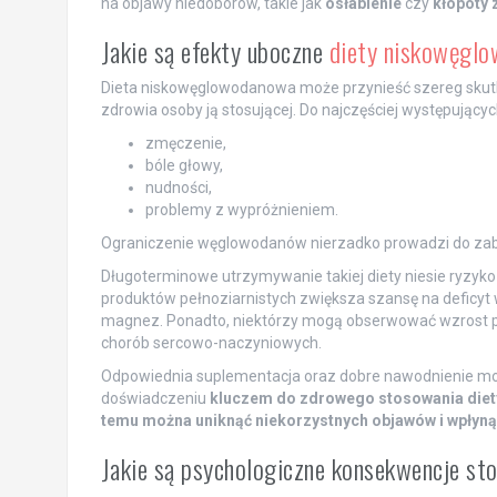
na objawy niedoborów, takie jak
osłabienie
czy
kłopoty 
Jakie są efekty uboczne
diety niskowęgl
Dieta niskowęglowodanowa może przynieść szereg skutk
zdrowia osoby ją stosującej. Do najczęściej występujący
zmęczenie,
bóle głowy,
nudności,
problemy z wypróżnieniem.
Ograniczenie węglowodanów nierzadko prowadzi do zaburz
Długoterminowe utrzymywanie takiej diety niesie ryzy
produktów pełnoziarnistych zwiększa szansę na deficyt 
magnez. Ponadto, niektórzy mogą obserwować wzrost po
chorób sercowo-naczyniowych.
Odpowiednia suplementacja oraz dobre nawodnienie mo
doświadczeniu
kluczem do zdrowego stosowania diety
temu można uniknąć niekorzystnych objawów i wpłyną
Jakie są psychologiczne konsekwencje sto