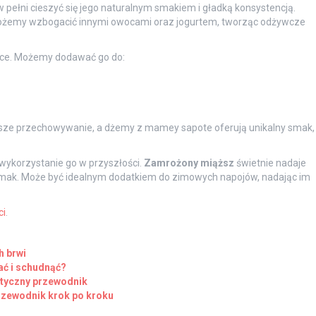
 pełni cieszyć się jego naturalnym smakiem i gładką konsystencją.
możemy wzbogacić innymi owocami oraz jogurtem, tworząc odżywcze
woce. Możemy dodawać go do:
sze przechowywanie, a dżemy z mamey sapote oferują unikalny smak,
ykorzystanie go w przyszłości.
Zamrożony miąższ
świetnie nadaje
y smak. Może być idealnym dodatkiem do zimowych napojów, nadając im
ci
.
h brwi
ać i schudnąć?
ktyczny przewodnik
rzewodnik krok po kroku