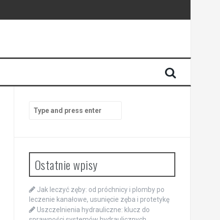
Search
for:
Ostatnie wpisy
Jak leczyć zęby: od próchnicy i plomby po
leczenie kanałowe, usunięcie zęba i protetykę
Uszczelnienia hydrauliczne: klucz do
sprawności systemów hydraulicznych