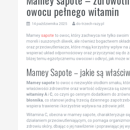
owocu pełnego witamin
14 października 2025
do-trzech-razy.pl
Mamey
sapote
to owoc, który zachwyca nie tylko swoi
moreli i suszonych śliwek, ale również bogactwem skład
oraz przeciwutleniacze, które mają korzystny wpływ n
wspierać układ odpornościowy oraz przyczyniać się do
bliżej temu egzotycznemu owocowi i odkryć, jak może wzb
Mamey Sapote – jakie są właściw
Mamey sapote
to owoc o niezwykle słodkim smaku, któr
właściwości zdrowotne oraz wartość odżywcza są szer
witaminy A
i
C
, co czyni go cennym dodatkiem do zrównow
błonnika
, co stanowi jedną trzecią dziennego zapotrzeb
wspiera trawienie i korzystnie wpływa na zdrowie jelit.
Witamina C, obecna w mamey sapote, charakteryzuje si
działaniem przeciwutleniającym, co pomaga organizmowi
zdrowiu skóry, dbając o jej nawilżenie i poprawiając jej wy