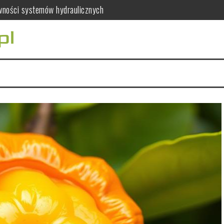
awności systemów hydraulicznych
ać dla zdrowia kobiet?
ia serca i mięśni
ywcze mandarynek
co warto wiedzieć?
 leczenie kanałowe, usunięcie zęba i protetykę