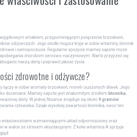
m wyjątkowym smakiem, przypominającym połączenie brzoskwiń,
ników odżywczych. Jego słodki miąższ kryje w sobie witaminy, błonnik
a zdrowie i samopoczucie. Regularne spożycie mamey sapote może
 zapobiegania chorobom sercowo-naczyniowym. Warto przyjrzeć się
ogacić naszą dietę i poprawić jakość życia.
ości zdrowotne i odżywcze?
y łączy w sobie aromaty brzoskwiń, moreli i suszonych śliwek. Jego
oko doceniane. Mamey sapote jest znakomitym źródłem
błonnika
,
ażonej diety. W jednej filiżance znajduje się około
9 gramów
owania człowieka. Dzięki wysokiej zawartości błonnika, owoc ten
ę właściwościami wzmacniającymi układ odpornościowy oraz
 w walce ze stresem oksydacyjnym. Z kolei witamina A sprzyja
gląd.