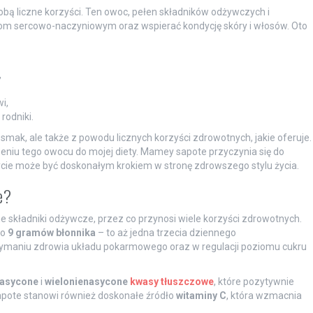
bą liczne korzyści. Ten owoc, pełen składników odżywczych i
m sercowo-naczyniowym oraz wspierać kondycję skóry i włosów. Oto
,
i,
rodniki.
smak, ale także z powodu licznych korzyści zdrowotnych, jakie oferuje.
iu tego owocu do mojej diety. Mamey sapote przyczynia się do
ycie może być doskonałym krokiem w stronę zdrowszego stylu życia.
e?
e składniki odżywcze, przez co przynosi wiele korzyści zdrowotnych.
ło
9 gramów błonnika
– to aż jedna trzecia dziennego
zymaniu zdrowia układu pokarmowego oraz w regulacji poziomu cukru
nasycone
i
wielonienasycone
kwasy tłuszczowe
, które pozytywnie
pote stanowi również doskonałe źródło
witaminy C
, która wzmacnia