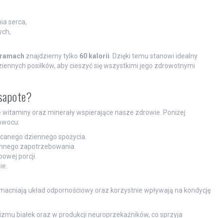
a serca,
ych,
gramach
znajdziemy tylko
60 kalorii
. Dzięki temu stanowi idealny
iennych posiłków, aby cieszyć się wszystkimi jego zdrowotnymi
 sapote?
 witaminy oraz minerały wspierające nasze zdrowie. Poniżej
owocu:
ecanego dziennego spożycia.
ennego zapotrzebowania.
owej porcji.
ie.
zmacniają układ odpornościowy oraz korzystnie wpływają na kondycję
zmu białek oraz w produkcji neuroprzekaźników, co sprzyja