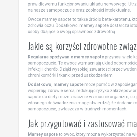
prawidłowemu funkcjonowaniu układu nerwowego. Utrz
na nasze samopoczucie oraz zdolności intelektualne.
Owoce mamey sapote to także źródło beta-karotenu, któ
zdrowia oczu. Dodatkowo, mamey sapote dostarcza istotn
osoby dbające o swoją sprawność zdrowotną.
Jakie są korzyści zdrowotne zwi
Regularne spożywanie mamey sapote
przynosi wiele k
samopoczucie. Te owoce wzmacniają układ odpornościowy
infekcji i chorób. Dzięki wysokiej zawartości przeciwutle
chroni komórki i tkanki przed uszkodzeniem.
Dodatkowo, mamey sapote
może pomóc w zapobiegan
wspierają zdrowie serca, redukując ryzyko zakrzepów or
sapote do diety może znacznie wzmocnić organizm, co j
własnego doświadczenia mogę stwierdzić, że dodanie 
samopoczucie, zwłaszcza w trudnych momentach.
Jak przygotować i zastosować m
Mamey sapote
to owoc, który można wykorzystać na wi