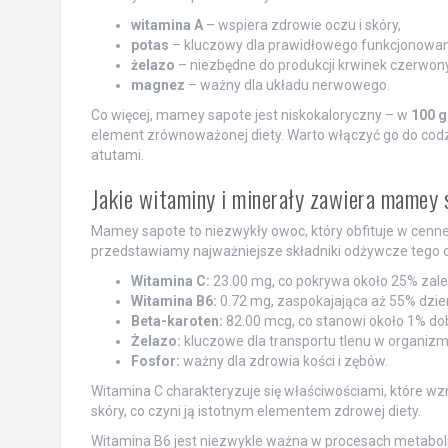
witamina A
– wspiera zdrowie oczu i skóry,
potas
– kluczowy dla prawidłowego funkcjonowani
żelazo
– niezbędne do produkcji krwinek czerwon
magnez
– ważny dla układu nerwowego.
Co więcej, mamey sapote jest niskokaloryczny – w
100 
element zrównoważonej diety. Warto włączyć go do codz
atutami.
Jakie witaminy i minerały zawiera mamey
Mamey sapote to niezwykły owoc, który obfituje w cenne
przedstawiamy najważniejsze składniki odżywcze tego 
Witamina C:
23.00 mg, co pokrywa około 25% zal
Witamina B6:
0.72 mg, zaspokajająca aż 55% dzi
Beta-karoten:
82.00 mcg, co stanowi około 1% dob
Żelazo:
kluczowe dla transportu tlenu w organizm
Fosfor:
ważny dla zdrowia kości i zębów.
Witamina C charakteryzuje się właściwościami, które w
skóry, co czyni ją istotnym elementem zdrowej diety.
Witamina B6 jest niezwykle ważna w procesach metaboli