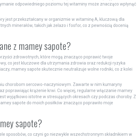
ymanie odpowiedniego poziomu tej witaminy może znacząco wpłynąć
ry jest przekształcany w organizmie w witaminę A, kluczową dla
ych minerałów, takich jak żelazo i fosfor, co z pewnością docenią
ązane z mamey sapote?
orzyści zdrowotnych, które mogą znacząco poprawić twoje
, co jest kluczowe dla utrzymania zdrowia oraz redukcji ryzyka
niaczy, mamey sapote skutecznie neutralizuje wolne rodniki, co z kolei
iu chorobom sercowo-naczyniowym. Zawarte w nim kumaryny
az poprawiając krążenie krwi. Co więcej, regularne włączanie mamey
est wyjątkowo istotne w stresujących okresach czy podczas choroby. Z
mamey sapote do moich posiłków znacząco poprawiło moje
amey sapote?
ele sposobów, co czyni go niezwykle wszechstronnym składnikiem w