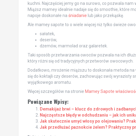
kuchni. Najczęściej jemy go na surowo, co pozwala nam w
Miąższ mamey idealnie nadaje się do smoothie, które 
napoje doskonałe na
śniadanie
lub jako przekąskę.
Ale mamey sapote to o wiele więcej niż tylko świeże o
sałatek,
deserów,
dżemów, marmolad oraz galaretek.
Taki sposób przetwarzania owoców pozwala na ich dłuż
który różni się od tradycyjnych przetworów owocowych.
Dodatkowo, mrożenie miąższu to doskonała metoda na w
się do koktajli czy deserów, zachowując swój wyrazist
wyjątkowego aromatu.
Więcej szczegółów na stronie
Mamey Sapote właściwoś
Powiązane Wpisy:
Demakijaż brwi – klucz do zdrowych i zadbanyc
Najczęstsze błędy w odchudzaniu – jak ich unik
Jak skutecznie umyć włosy po olejowaniu? Pra
Jak przedłużać paznokcie żelem? Praktyczny p