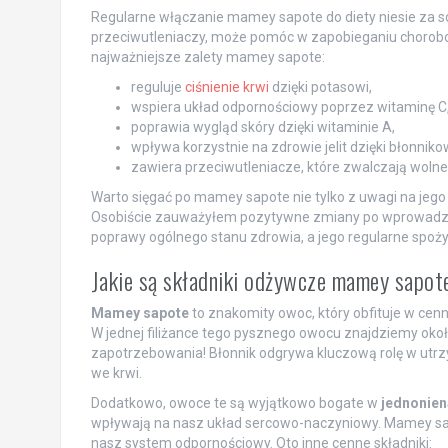
Regularne włączanie mamey sapote do diety niesie za so
przeciwutleniaczy, może pomóc w zapobieganiu chorobo
najważniejsze zalety mamey sapote:
reguluje
ciśnienie krwi
dzięki potasowi,
wspiera układ odpornościowy poprzez witaminę C
poprawia wygląd skóry dzięki witaminie A,
wpływa korzystnie na zdrowie jelit dzięki błonnikow
zawiera przeciwutleniacze, które zwalczają wolne 
Warto sięgać po mamey sapote nie tylko z uwagi na jego 
Osobiście zauważyłem pozytywne zmiany po wprowadzen
poprawy ogólnego stanu zdrowia, a jego regularne spoż
Jakie są składniki odżywcze mamey sapot
Mamey sapote
to znakomity owoc, który obfituje w cenn
W jednej filiżance tego pysznego owocu znajdziemy oko
zapotrzebowania! Błonnik odgrywa kluczową rolę w utr
we krwi.
Dodatkowo, owoce te są wyjątkowo bogate w
jednonie
wpływają na nasz układ sercowo-naczyniowy. Mamey sa
nasz system odpornościowy. Oto inne cenne składniki: