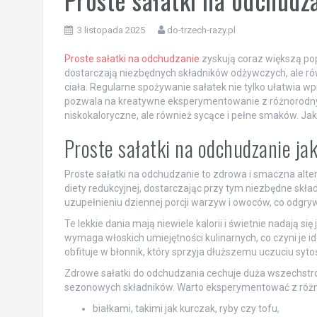
3 listopada 2025
do-trzech-razy.pl
Proste sałatki na odchudzanie
zyskują coraz większą pop
dostarczają niezbędnych składników odżywczych, ale 
ciała. Regularne spożywanie sałatek nie tylko ułatwia wp
pozwala na kreatywne eksperymentowanie z różnorodny
niskokaloryczne, ale również sycące i pełne smaków. Jaki
Proste sałatki na odchudzanie ja
Proste sałatki na odchudzanie to zdrowa i smaczna alte
diety redukcyjnej, dostarczając przy tym niezbędne sk
uzupełnieniu dziennej porcji warzyw i owoców, co odgryw
Te lekkie dania mają niewiele kalorii i świetnie nadają si
wymaga włoskich umiejętności kulinarnych, co czyni je id
obfituje w błonnik, który sprzyja dłuższemu uczuciu syt
Zdrowe sałatki do odchudzania cechuje duża wszechstro
sezonowych składników. Warto eksperymentować z róż
białkami, takimi jak kurczak, ryby czy tofu,