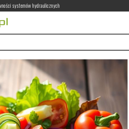
awności systemów hydraulicznych
ać dla zdrowia kobiet?
ia serca i mięśni
ywcze mandarynek
co warto wiedzieć?
 leczenie kanałowe, usunięcie zęba i protetykę