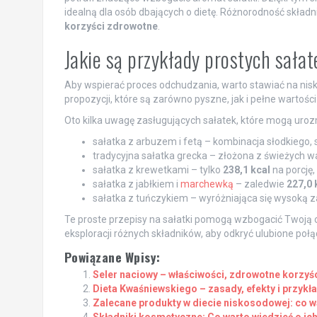
idealną dla osób dbających o dietę. Różnorodność składnik
korzyści zdrowotne
.
Jakie są przykłady prostych sała
Aby wspierać proces odchudzania, warto stawiać na nisk
propozycji, które są zarówno pyszne, jak i pełne wartośc
Oto kilka uwagę zasługujących sałatek, które mogą urozm
sałatka z arbuzem i fetą – kombinacja słodkiego
tradycyjna sałatka grecka – złożona z świeżych war
sałatka z krewetkami – tylko
238,1 kcal
na porcję,
sałatka z jabłkiem i
marchewką
– zaledwie
227,0 
sałatka z tuńczykiem – wyróżniająca się wysoką 
Te proste przepisy na sałatki pomogą wzbogacić Twoją 
eksploracji różnych składników, aby odkryć ulubione połą
Powiązane Wpisy:
Seler naciowy – właściwości, zdrowotne korzyś
Dieta Kwaśniewskiego – zasady, efekty i przykł
Zalecane produkty w diecie niskosodowej: co w
Składniki kosmetyczne: Co warto wiedzieć o ic