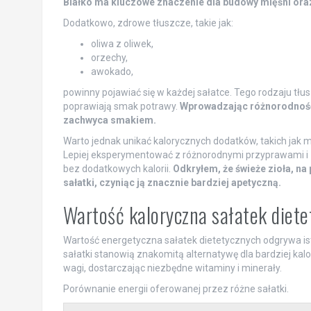
Białko ma kluczowe znaczenie dla budowy mięśni oraz
Dodatkowo, zdrowe tłuszcze, takie jak:
oliwa z oliwek,
orzechy,
awokado,
powinny pojawiać się w każdej sałatce. Tego rodzaju tłu
poprawiają smak potrawy.
Wprowadzając różnorodność s
zachwyca smakiem.
Warto jednak unikać kalorycznych dodatków, takich jak 
Lepiej eksperymentować z różnorodnymi przyprawami i 
bez dodatkowych kalorii.
Odkryłem, że świeże zioła, na
sałatki, czyniąc ją znacznie bardziej apetyczną.
Wartość kaloryczna sałatek diete
Wartość energetyczna sałatek dietetycznych odgrywa isto
sałatki stanowią znakomitą alternatywę dla bardziej ka
wagi, dostarczając niezbędne witaminy i minerały.
Porównanie energii oferowanej przez różne sałatki.