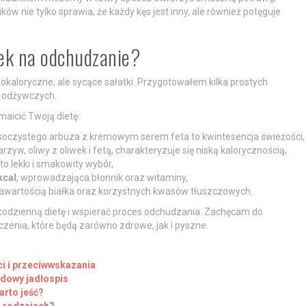
ów nie tylko sprawia, że każdy kęs jest inny, ale również potęguje
tek na odchudzanie?
okaloryczne, ale sycące sałatki. Przygotowałem kilka prostych
i odżywczych.
aicić Twoją dietę:
, soczystego arbuza z kremowym serem feta to kwintesencja świeżości,
zyw, oliwy z oliwek i fetą, charakteryzuje się niską kalorycznością,
 to lekki i smakowity wybór,
kcal
, wprowadzająca błonnik oraz witaminy,
zawartością białka oraz korzystnych kwasów tłuszczowych.
codzienną dietę i wspierać proces odchudzania. Zachęcam do
czenia, które będą zarówno zdrowe, jak i pyszne.
ci i przeciwwskazania
adowy jadłospis
arto jeść?
h rodzajach?