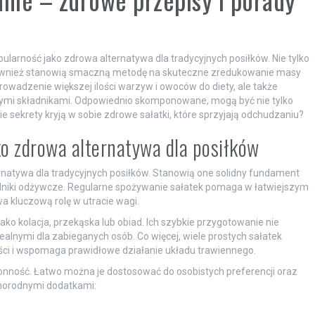
ularność jako zdrowa alternatywa dla tradycyjnych posiłków. Nie tylko
również stanowią smaczną metodę na skuteczne zredukowanie masy
rowadzenie większej ilości warzyw i owoców do diety, ale także
mi składnikami. Odpowiednio skomponowane, mogą być nie tylko
e sekrety kryją w sobie zdrowe sałatki, które sprzyjają odchudzaniu?
ko zdrowa alternatywa dla posiłków
rnatywa dla tradycyjnych posiłków. Stanowią one solidny fundament
ładniki odżywcze. Regularne spożywanie sałatek pomaga w łatwiejszym
a kluczową rolę w utracie wagi.
ę jako kolacja, przekąska lub obiad. Ich szybkie przygotowanie nie
ealnymi dla zabieganych osób. Co więcej, wiele prostych sałatek
ości i wspomaga prawidłowe działanie układu trawiennego.
nność. Łatwo można je dostosować do osobistych preferencji oraz
norodnymi dodatkami: