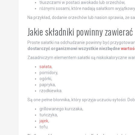
tłuszczami w postaci awokado lub orzechów,
różnymi sosami, które nadają sałatkom wyjątkowy
Na przykład, dodanie orzechów lub nasion sprawia, że sał
Jakie składniki powinny zawierać
Proste sałatki na odchudzanie powinny być przygotowa
dostarczyć organizmowi wszystkie niezbędne
wartoś
Zasadniczym elementem sałatki są niskokaloryczne warz
sałata
,
pomidory,
ogórki,
papryka,
rzodkiewka.
Są one pełne błonnika, który sprzyja uczuciu sytości. Do
grillowanego kurczaka,
tuńczyka,
jajek
,
tofu.