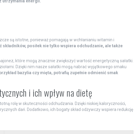
 utrzymania energii.
szcze są istotne, ponieważ pomagają w wchłanianiu witamin i
kładników, posiłek nie tylko wspiera odchudzanie, ale także
majonez, które mogą znacznie zwiększyć wartość energetyczną sałatki.
ziołami. Dzięki nim nasze sałatki mogą nabrać wyjątkowego smaku
 przykład bazylia czy mięta, potrafią zupełnie odmienić smak
tycznych i ich wpływ na dietę
tną rolę w skuteczności odchudzania. Dzięki niskiej kaloryczności,
lorycznych dań. Dodatkowo, ich bogaty skład odżywczy wspiera redukcję