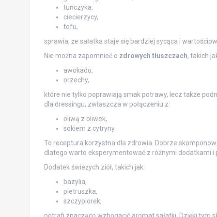
tuńczyka,
ciecierzycy,
tofu,
sprawia, że sałatka staje się bardziej sycąca i wartościow
Nie można zapomnieć o
zdrowych tłuszczach
, takich ja
awokado,
orzechy,
które nie tylko poprawiają smak potrawy, lecz także pod
dla dressingu, zwłaszcza w połączeniu z:
oliwą z oliwek,
sokiem z cytryny.
To receptura korzystna dla zdrowia. Dobrze skomponow
dlatego warto eksperymentować z różnymi dodatkami i p
Dodatek świeżych ziół, takich jak:
bazylia,
pietruszka,
szczypiorek,
potrafi znacząco wzbogacić aromat sałatki. Dzięki ty