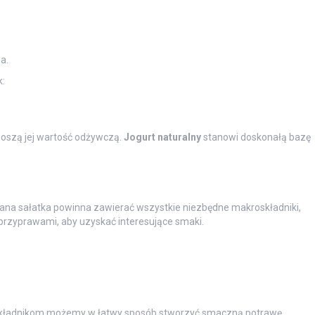
a.
k:
noszą jej wartość odżywczą.
Jogurt naturalny
stanowi doskonałą bazę
ana sałatka powinna zawierać wszystkie niezbędne makroskładniki,
rzyprawami, aby uzyskać interesujące smaki.
m składnikom możemy w łatwy sposób stworzyć smaczną potrawę,