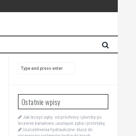
Search
for:
Ostatnie wpisy
Jak leczyć zęby: od próchnicy i plomby po
leczenie kanałowe, usunięcie zęba i protetykę
Uszczelnienia hydrauliczne: klucz do
sprawności systemów hydraulicznych