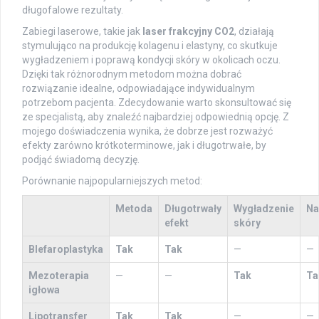
długofalowe rezultaty.
Zabiegi laserowe, takie jak
laser frakcyjny CO2
, działają
stymulująco na produkcję kolagenu i elastyny, co skutkuje
wygładzeniem i poprawą kondycji skóry w okolicach oczu.
Dzięki tak różnorodnym metodom można dobrać
rozwiązanie idealne, odpowiadające indywidualnym
potrzebom pacjenta. Zdecydowanie warto skonsultować się
ze specjalistą, aby znaleźć najbardziej odpowiednią opcję. Z
mojego doświadczenia wynika, że dobrze jest rozważyć
efekty zarówno krótkoterminowe, jak i długotrwałe, by
podjąć świadomą decyzję.
Porównanie najpopularniejszych metod:
Metoda
Długotrwały
Wygładzenie
Na
efekt
skóry
Blefaroplastyka
Tak
Tak
—
—
Mezoterapia
—
—
Tak
Ta
igłowa
Lipotransfer
Tak
Tak
—
—