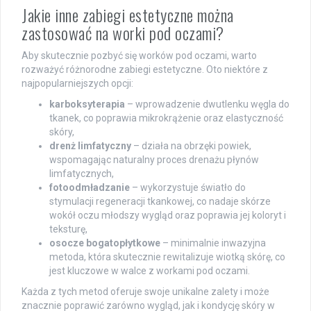
Jakie inne zabiegi estetyczne można
zastosować na worki pod oczami?
Aby skutecznie pozbyć się worków pod oczami, warto
rozważyć różnorodne zabiegi estetyczne. Oto niektóre z
najpopularniejszych opcji:
karboksyterapia
– wprowadzenie dwutlenku węgla do
tkanek, co poprawia mikrokrążenie oraz elastyczność
skóry,
drenż limfatyczny
– działa na obrzęki powiek,
wspomagając naturalny proces drenażu płynów
limfatycznych,
fotoodmładzanie
– wykorzystuje światło do
stymulacji regeneracji tkankowej, co nadaje skórze
wokół oczu młodszy wygląd oraz poprawia jej koloryt i
teksturę,
osocze bogatopłytkowe
– minimalnie inwazyjna
metoda, która skutecznie rewitalizuje wiotką skórę, co
jest kluczowe w walce z workami pod oczami.
Każda z tych metod oferuje swoje unikalne zalety i może
znacznie poprawić zarówno wygląd, jak i kondycję skóry w