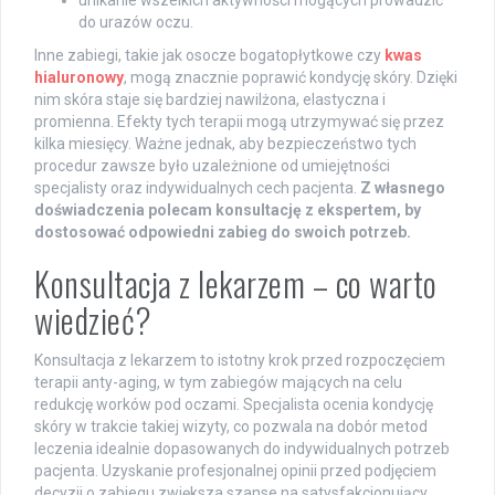
unikanie wszelkich aktywności mogących prowadzić
do urazów oczu.
Inne zabiegi, takie jak osocze bogatopłytkowe czy
kwas
hialuronowy
, mogą znacznie poprawić kondycję skóry. Dzięki
nim skóra staje się bardziej nawilżona, elastyczna i
promienna. Efekty tych terapii mogą utrzymywać się przez
kilka miesięcy. Ważne jednak, aby bezpieczeństwo tych
procedur zawsze było uzależnione od umiejętności
specjalisty oraz indywidualnych cech pacjenta.
Z własnego
doświadczenia polecam konsultację z ekspertem, by
dostosować odpowiedni zabieg do swoich potrzeb.
Konsultacja z lekarzem – co warto
wiedzieć?
Konsultacja z lekarzem to istotny krok przed rozpoczęciem
terapii anty-aging, w tym zabiegów mających na celu
redukcję worków pod oczami. Specjalista ocenia kondycję
skóry w trakcie takiej wizyty, co pozwala na dobór metod
leczenia idealnie dopasowanych do indywidualnych potrzeb
pacjenta. Uzyskanie profesjonalnej opinii przed podjęciem
decyzji o zabiegu zwiększa szanse na satysfakcjonujący