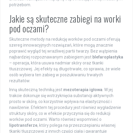
potrzebom.
Jakie są skuteczne zabiegi na worki
pod oczami?
Skuteczne metody na redukcję worków pod oczami oferują
szereg innowacyjnych rozwiązań, które mogą znacznie
poprawić wygląd tej wrażliwej partii twarzy. Bez wątpienia
najbardziej rozpoznawanym zabiegiem jest
blefaroplastyka
– operacja, która usuwa nadmiar skóry oraz tkanki
tłuszczowej. Jej efekty są długotrwałe, co sprawia, że wiele
osób wybiera ten zabieg w poszukiwaniu trwałych
rezultatów.
Inną skuteczną techniką jest
mezoterapia igłowa
. W jej
trakcie dokonuje się wstrzyknięcia substancji aktywnych
prosto w skórę, co korzystnie wpływa na elastyczność i
nawilżenie. Efektem tej procedury jest również wygładzenie
struktury skóry, co w efekcie przyczynia się do redukcji
worków pod oczami. Warto również wspomnieć o
lipotransferze
, który polega na przeszczepianiu własnej
tkanki tłuszczowej z innych części ciała i gwarantuje