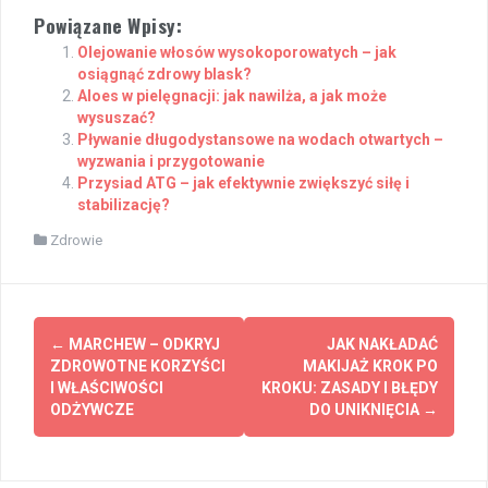
Powiązane Wpisy:
Olejowanie włosów wysokoporowatych – jak
osiągnąć zdrowy blask?
Aloes w pielęgnacji: jak nawilża, a jak może
wysuszać?
Pływanie długodystansowe na wodach otwartych –
wyzwania i przygotowanie
Przysiad ATG – jak efektywnie zwiększyć siłę i
stabilizację?
Zdrowie
Post
←
MARCHEW – ODKRYJ
JAK NAKŁADAĆ
navigation
ZDROWOTNE KORZYŚCI
MAKIJAŻ KROK PO
I WŁAŚCIWOŚCI
KROKU: ZASADY I BŁĘDY
ODŻYWCZE
DO UNIKNIĘCIA
→