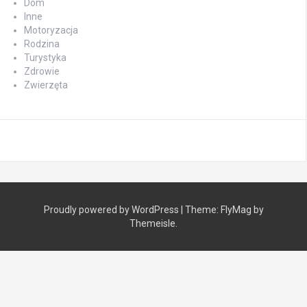
Dom
Inne
Motoryzacja
Rodzina
Turystyka
Zdrowie
Zwierzęta
Proudly powered by WordPress
|
Theme:
FlyMag
by
Themeisle.