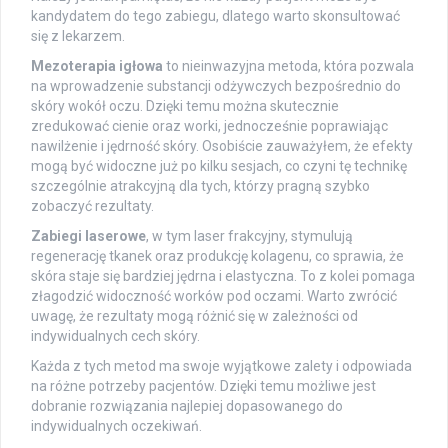
kandydatem do tego zabiegu, dlatego warto skonsultować
się z lekarzem.
Mezoterapia igłowa
to nieinwazyjna metoda, która pozwala
na wprowadzenie substancji odżywczych bezpośrednio do
skóry wokół oczu. Dzięki temu można skutecznie
zredukować cienie oraz worki, jednocześnie poprawiając
nawilżenie i jędrność skóry. Osobiście zauważyłem, że efekty
mogą być widoczne już po kilku sesjach, co czyni tę technikę
szczególnie atrakcyjną dla tych, którzy pragną szybko
zobaczyć rezultaty.
Zabiegi laserowe
, w tym laser frakcyjny, stymulują
regenerację tkanek oraz produkcję kolagenu, co sprawia, że
skóra staje się bardziej jędrna i elastyczna. To z kolei pomaga
złagodzić widoczność worków pod oczami. Warto zwrócić
uwagę, że rezultaty mogą różnić się w zależności od
indywidualnych cech skóry.
Każda z tych metod ma swoje wyjątkowe zalety i odpowiada
na różne potrzeby pacjentów. Dzięki temu możliwe jest
dobranie rozwiązania najlepiej dopasowanego do
indywidualnych oczekiwań.