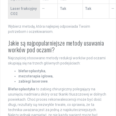
Laser frakcyjny
—
Tak
Tak
—
CO2
Wybierz metodę, która najlepiej odpowiada Twoim
potrzebom i oczekiwaniom.
Jakie są najpopularniejsze metody usuwania
worków pod oczami?
Najczęściej stosowane metody redukcji worków pod oczami
skupiają się na trzech głównych podejściach:
blefaroplastyka
,
mezoterapia igłowa
,
zabiegi laserowe
.
Blefaroplastyka
to zabieg chirurgiczny polegający na
usunięciu nadmiaru skóry oraz tkanki tłuszczowej w dolnych
powiekach. Choć proces rekonwalescencji może być dość
długi, rezultaty są niezwykle trwałe, co sprawia, że ta
technika uważana jest za jedną z najskuteczniejszych.
Należy jednak pamiętać, że nie każdy pacjent może być