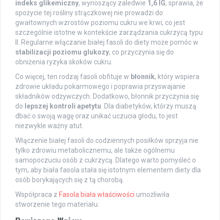
indeks glikemiczny
, wynoszący zaledwie
1,6 IG
, sprawia, że
spożycie tej rośliny strączkowej nie prowadzi do
gwałtownych wzrostów poziomu cukru we krwi, co jest
szczególnie istotne w kontekście zarządzania cukrzycą typu
II. Regularne włączanie białej fasoli do diety może pomóc w
stabilizacji poziomu glukozy
, co przyczynia się do
obniżenia ryzyka skoków cukru.
Co więcej, ten rodzaj fasoli obfituje w
błonnik
, który wspiera
zdrowie układu pokarmowego i poprawia przyswajanie
składników odżywczych. Dodatkowo, błonnik przyczynia się
do
lepszej kontroli apetytu
. Dla diabetyków, którzy muszą
dbać o swoją wagę oraz unikać uczucia głodu, to jest
niezwykle ważny atut.
Włączenie białej fasoli do codziennych posiłków sprzyja nie
tylko zdrowiu metabolicznemu, ale także ogólnemu
samopoczuciu osób z cukrzycą. Dlatego warto pomyśleć o
tym, aby biała fasola stała się istotnym elementem diety dla
osób borykających się z tą chorobą.
Współpraca z
Fasola biała właściwości
umożliwiła
stworzenie tego materiału.