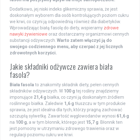
Dodatkowo, jej niski indeks glikemiczny sprawia, że jest
doskonałym wyborem dla osób kontrolujących poziom cukru
we krwi, co czyni ją odpowiednią również dla diabetyków.
Wprowadzając białą fasolę do diety, wspieramy
zdrowe
nawyki żywieniowe
oraz dostarczamy organizmowi cennych
substancji odżywczych.
Warto zatem włączyć ją do
swojego codziennego menu, aby czerpać z jej licznych
zdrowotnych korzyści.
Jakie składniki odżywcze zawiera biała
fasola?
Biała fasola
to znakomity składnik diety, pełen cennych
składników odżywczych. W
100 g
tej rośliny znajdziemy
imponujące
21,4 g
białka, co czyni ją doskonałym źródłem
roślinnego białka. Zaledwie
1,6 g
tłuszczu w tym produkcie
sprawia, że jest idealna dla tych, którzy pragną zachować
szczupłą sylwetkę. Zawartość węglowodanów wynosi
61,6 g
na
100 g
, a w tym błonnik, którego jest
15,7 g
. Błonnik ten
jest pomocny w utrzymaniu zdrowego trawienia oraz w
regulacji poziomu cukru we krwi.