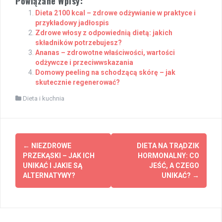
Powiązane Wpisy:
Dieta 2100 kcal – zdrowe odżywianie w praktyce i
przykładowy jadłospis
Zdrowe włosy z odpowiednią dietą: jakich
składników potrzebujesz?
Ananas – zdrowotne właściwości, wartości
odżywcze i przeciwwskazania
Domowy peeling na schodzącą skórę – jak
skutecznie regenerować?
Dieta i kuchnia
Post
←
NIEZDROWE
DIETA NA TRĄDZIK
navigation
PRZEKĄSKI – JAK ICH
HORMONALNY: CO
UNIKAĆ I JAKIE SĄ
JEŚĆ, A CZEGO
ALTERNATYWY?
UNIKAĆ?
→