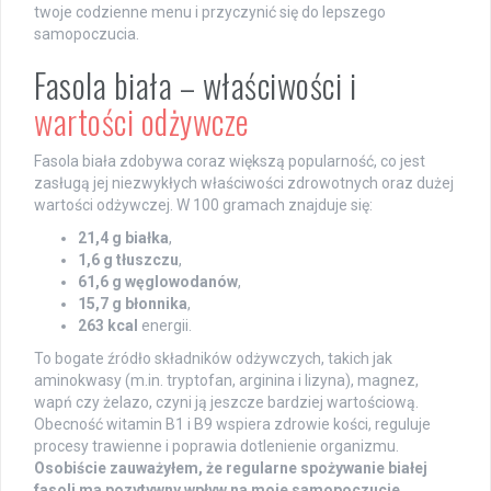
twoje codzienne menu i przyczynić się do lepszego
samopoczucia.
Fasola biała – właściwości i
wartości odżywcze
Fasola biała zdobywa coraz większą popularność, co jest
zasługą jej niezwykłych właściwości zdrowotnych oraz dużej
wartości odżywczej. W 100 gramach znajduje się:
21,4 g białka
,
1,6 g tłuszczu
,
61,6 g węglowodanów
,
15,7 g błonnika
,
263 kcal
energii.
To bogate źródło składników odżywczych, takich jak
aminokwasy (m.in. tryptofan, arginina i lizyna), magnez,
wapń czy żelazo, czyni ją jeszcze bardziej wartościową.
Obecność witamin B1 i B9 wspiera zdrowie kości, reguluje
procesy trawienne i poprawia dotlenienie organizmu.
Osobiście zauważyłem, że regularne spożywanie białej
fasoli ma pozytywny wpływ na moje samopoczucie.