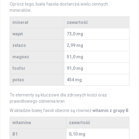
Oprócz tego, biała fasola dostarcza wielu cennych
minerałów:
minerał
zawartość
wapń
73,0 mg
żelazo
2,99 mg
magnez
51,0 mg
fosfor
91,0 mg
potas
454 mg
Te elementy są kluczowe dla zdrowych kości oraz
prawidłowego ciśnienia krwi.
W składzie białej fasoli obecne są również
witamin z grupy B
:
witamina
zawartość
B1
0,10 mg