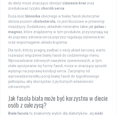
do diety może znacząco obniżyć
ciśnienie krwi
oraz
zredukować ryzyko
chorób serca
.
Duża ilość
błonnika
obecnego w białej fasoli skutecznie
obniża poziom
cholesterolu
, co jest kluczowe w prewencji
miażdżycy. Dodatkowo, składniki mineralne takie jak
potas
i
magnez
, które znajdziemy w tym produkcie, przyczyniają się
do poprawy zdrowia serca poprzez regulację ciśnienia krwi
oraz wspomaganie układu krążenia.
Dla tych, którzy pragną zadbać o swój układ sercowy, warto
rozważyć włączenie białej fasoli do codziennego menu.
Wprowadzanie zdrowych nawyków żywieniowych, w tym
stałe spożywanie tej formy fasoli, może w znaczący sposób
wpłynąć na poprawę kondycji serca. Zacznijmy od
wprowadzenia kilku porcji białej fasoli do tygodniowego
jadłospisu, aby skorzystać z jej licznych właściwości
zdrowotnych.
Jak fasola biała może być korzystna w diecie
osób z cukrzycą?
Biała fasola
to znakomity wybór dla diabetyków. Jej
niski