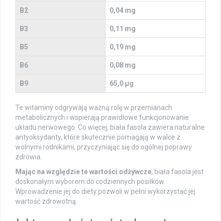
B2
0,04 mg
B3
0,11 mg
B5
0,19 mg
B6
0,08 mg
B9
65,0 µg
Te witaminy odgrywają ważną rolę w przemianach
metabolicznych i wspierają prawidłowe funkcjonowanie
układu nerwowego. Co więcej, biała fasola zawiera naturalne
antyoksydanty, które skutecznie pomagają w walce z
wolnymi rodnikami, przyczyniając się do ogólnej poprawy
zdrowia.
Mając na względzie te wartości odżywcze
, biała fasola jest
doskonałym wyborem do codziennych posiłków.
Wprowadzenie jej do diety pozwoli w pełni wykorzystać jej
wartość zdrowotną.