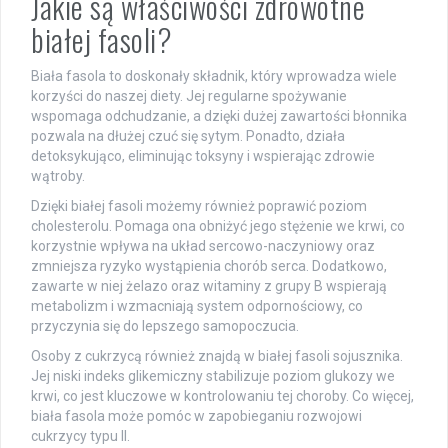
Jakie są właściwości zdrowotne
białej fasoli?
Biała fasola to doskonały składnik, który wprowadza wiele
korzyści do naszej diety. Jej regularne spożywanie
wspomaga odchudzanie, a dzięki dużej zawartości błonnika
pozwala na dłużej czuć się sytym. Ponadto, działa
detoksykująco, eliminując toksyny i wspierając zdrowie
wątroby.
Dzięki białej fasoli możemy również poprawić poziom
cholesterolu. Pomaga ona obniżyć jego stężenie we krwi, co
korzystnie wpływa na układ sercowo-naczyniowy oraz
zmniejsza ryzyko wystąpienia chorób serca. Dodatkowo,
zawarte w niej żelazo oraz witaminy z grupy B wspierają
metabolizm i wzmacniają system odpornościowy, co
przyczynia się do lepszego samopoczucia.
Osoby z cukrzycą również znajdą w białej fasoli sojusznika.
Jej niski indeks glikemiczny stabilizuje poziom glukozy we
krwi, co jest kluczowe w kontrolowaniu tej choroby. Co więcej,
biała fasola może pomóc w zapobieganiu rozwojowi
cukrzycy typu II.