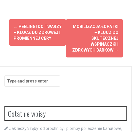
Post
←
PEELINGI DO TWARZY
MOBILIZACJA ŁOPATKI
navigation
– KLUCZ DO ZDROWEJ I
– KLUCZ DO
PROMIENNEJ CERY
SKUTECZNEJ
WSPINACZKI I
ZDROWYCH BARKÓW
→
Search
for:
Ostatnie wpisy
Jak leczyć zęby: od próchnicy i plomby po leczenie kanałowe,