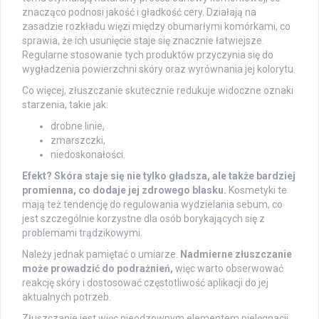
znacząco podnosi jakość i gładkość cery. Działają na
zasadzie rozkładu więzi między obumarłymi komórkami, co
sprawia, że ich usunięcie staje się znacznie łatwiejsze.
Regularne stosowanie tych produktów przyczynia się do
wygładzenia powierzchni skóry oraz wyrównania jej kolorytu.
Co więcej, złuszczanie skutecznie redukuje widoczne oznaki
starzenia, takie jak:
drobne linie,
zmarszczki,
niedoskonałości.
Efekt? Skóra staje się nie tylko gładsza, ale także bardziej
promienna, co dodaje jej zdrowego blasku.
Kosmetyki te
mają też tendencję do regulowania wydzielania sebum, co
jest szczególnie korzystne dla osób borykających się z
problemami trądzikowymi.
Należy jednak pamiętać o umiarze.
Nadmierne złuszczanie
może prowadzić do podrażnień,
więc warto obserwować
reakcję skóry i dostosować częstotliwość aplikacji do jej
aktualnych potrzeb.
Złuszczanie jest więc nieodzownym elementem pielęgnacji,