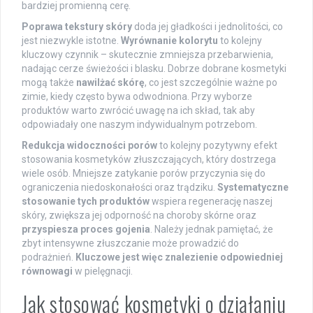
bardziej promienną cerę.
Poprawa tekstury skóry
doda jej gładkości i jednolitości, co
jest niezwykle istotne.
Wyrównanie kolorytu
to kolejny
kluczowy czynnik – skutecznie zmniejsza przebarwienia,
nadając cerze świeżości i blasku. Dobrze dobrane kosmetyki
mogą także
nawilżać skórę
, co jest szczególnie ważne po
zimie, kiedy często bywa odwodniona. Przy wyborze
produktów warto zwrócić uwagę na ich skład, tak aby
odpowiadały one naszym indywidualnym potrzebom.
Redukcja widoczności porów
to kolejny pozytywny efekt
stosowania kosmetyków złuszczających, który dostrzega
wiele osób. Mniejsze zatykanie porów przyczynia się do
ograniczenia niedoskonałości oraz trądziku.
Systematyczne
stosowanie tych produktów
wspiera regenerację naszej
skóry, zwiększa jej odporność na choroby skórne oraz
przyspiesza proces gojenia
. Należy jednak pamiętać, że
zbyt intensywne złuszczanie może prowadzić do
podrażnień.
Kluczowe jest więc znalezienie odpowiedniej
równowagi
w pielęgnacji.
Jak stosować kosmetyki o działaniu