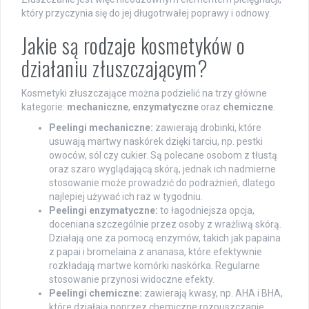
który przyczynia się do jej długotrwałej poprawy i odnowy.
Jakie są rodzaje kosmetyków o
działaniu złuszczającym?
Kosmetyki złuszczające można podzielić na trzy główne
kategorie:
mechaniczne
,
enzymatyczne
oraz
chemiczne
.
Peelingi mechaniczne:
zawierają drobinki, które
usuwają martwy naskórek dzięki tarciu, np. pestki
owoców, sól czy cukier. Są polecane osobom z tłustą
oraz szaro wyglądającą skórą, jednak ich nadmierne
stosowanie może prowadzić do podrażnień, dlatego
najlepiej używać ich raz w tygodniu.
Peelingi enzymatyczne:
to łagodniejsza opcja,
doceniana szczególnie przez osoby z wrażliwą skórą.
Działają one za pomocą enzymów, takich jak papaina
z papai i bromelaina z ananasa, które efektywnie
rozkładają martwe komórki naskórka. Regularne
stosowanie przynosi widoczne efekty.
Peelingi chemiczne:
zawierają kwasy, np. AHA i BHA,
które działają poprzez chemiczne rozpuszczanie