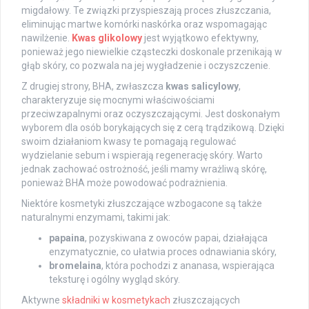
migdałowy. Te związki przyspieszają proces złuszczania,
eliminując martwe komórki naskórka oraz wspomagając
nawilżenie.
Kwas glikolowy
jest wyjątkowo efektywny,
ponieważ jego niewielkie cząsteczki doskonale przenikają w
głąb skóry, co pozwala na jej wygładzenie i oczyszczenie.
Z drugiej strony, BHA, zwłaszcza
kwas salicylowy
,
charakteryzuje się mocnymi właściwościami
przeciwzapalnymi oraz oczyszczającymi. Jest doskonałym
wyborem dla osób borykających się z cerą trądzikową. Dzięki
swoim działaniom kwasy te pomagają regulować
wydzielanie sebum i wspierają regenerację skóry. Warto
jednak zachować ostrożność, jeśli mamy wrażliwą skórę,
ponieważ BHA może powodować podrażnienia.
Niektóre kosmetyki złuszczające wzbogacone są także
naturalnymi enzymami, takimi jak:
papaina
, pozyskiwana z owoców papai, działająca
enzymatycznie, co ułatwia proces odnawiania skóry,
bromelaina
, która pochodzi z ananasa, wspierająca
teksturę i ogólny wygląd skóry.
Aktywne
składniki w kosmetykach
złuszczających