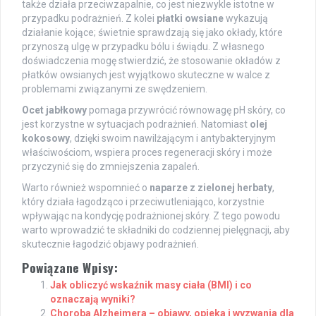
także działa przeciwzapalnie, co jest niezwykle istotne w
przypadku podrażnień. Z kolei
płatki owsiane
wykazują
działanie kojące; świetnie sprawdzają się jako okłady, które
przynoszą ulgę w przypadku bólu i świądu. Z własnego
doświadczenia mogę stwierdzić, że stosowanie okładów z
płatków owsianych jest wyjątkowo skuteczne w walce z
problemami związanymi ze swędzeniem.
Ocet jabłkowy
pomaga przywrócić równowagę pH skóry, co
jest korzystne w sytuacjach podrażnień. Natomiast
olej
kokosowy
, dzięki swoim nawilżającym i antybakteryjnym
właściwościom, wspiera proces regeneracji skóry i może
przyczynić się do zmniejszenia zapaleń.
Warto również wspomnieć o
naparze z zielonej herbaty
,
który działa łagodząco i przeciwutleniająco, korzystnie
wpływając na kondycję podrażnionej skóry. Z tego powodu
warto wprowadzić te składniki do codziennej pielęgnacji, aby
skutecznie łagodzić objawy podrażnień.
Powiązane Wpisy:
Jak obliczyć wskaźnik masy ciała (BMI) i co
oznaczają wyniki?
Choroba Alzheimera – objawy, opieka i wyzwania dla