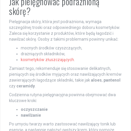
Jak pielęgnować podrażnioną
skórę?
Pielęgnacja skóry, która jest podrażniona, wymaga
szczególnej troski oraz odpowiedniego doboru kosmetyków.
Zaleca się korzystanie z produktów, które będą łagodzić i
nawilżać skórę. Osoby z takimi problemami powinny unikać:
mocnych środków czyszczących,
drażniących składników,
kosmetyków złuszczających
.
Zamiast tego, rekomenduje się stosowanie delikatnych,
pieniących się środków myjących oraz nawilżających kremów
zawierających łagodzące składniki, takie jak
aloes
,
pantenol
czy
ceramidy
.
Codzienna rutyna pielęgnacyjna powinna obejmować dwa
kluczowe kroki:
oczyszczanie
nawilżanie
Po umyciu twarzy warto zastosować nawilżający tonik lub
esencję, a następnie nałożyć gęstszy krem, który pomoże