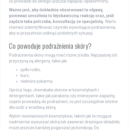
co prowadzi do silnego uczucia napięcia i dyskomfortu.
Ważne jest, aby dokładnie obserwować te objawy,
ponieważ umożliwia to błyskawiczną reakcję oraz, jeśli
zajdzie taka potrzeba, konsultację ze specjalistą.
Warto
również zidentyfikować czynniki wywołujące podrażnienia,
aby w przyszłości uniknąć podobnych sytuacji.
Co powoduje podrażnienia skóry?
Podrażnienia skóry mogą mieć różne źródła. Najczęściej ich
przyczyną są alergeny, takie jak:
pyłki roślin,
kurz,
niektóre pokarmy.
Oprócz tego, chemikalia obecne w kosmetykach i
detergentach, takie jak parabeny czy intensywne zapachy,
często prowadzą do podrażnień, co jest szczególnie istotne
dla osób z wrażliwą skórą.
Wybór niewłaściwych kosmetyków, takich jak te mogące
nadmiernie wysuszać skórę lub zawierać drażniące składniki,
może jeszcze bardziej pogarszać jej kondycję. Do