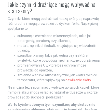
Jakie czynniki drażniące mogą wpływać na
stan skóry?
Czynniki, które mogą podrażniać naszą skórę, są naprawdę
różnorodne i mogą prowadzić do dyskomfortu. Najczęściej
spotykane to:
substancje chemiczne w kosmetykach, takie jak
detergenty, parabeny czy alkohole,
metale, np. nikiel i kobalt, znajdujące się w biżuterii i
odzieży,
szorstkie tkaniny, takie jak wełna czy niektóre
syntetyki, które powodują mechaniczne podrażnienia,
promieniowanie UV, które bez ochrony może
prowadzić do oparzeń,
zmienne warunki atmosferyczne, jak wiatr i różnice
temperatur, które wpływają na
nawilżenie skóry
.
Nie można też zapominać o wpływie gorących kąpieli, które
mimo relaksu, mogą osłabiać naturalne tłuszcze w skórze,
prowadząc do suchości i podrażnień.
Warto być świadomym tych czynników, aby skutecznie
zapobiegać problemom skórnym i je łagodzić.
Uważnie