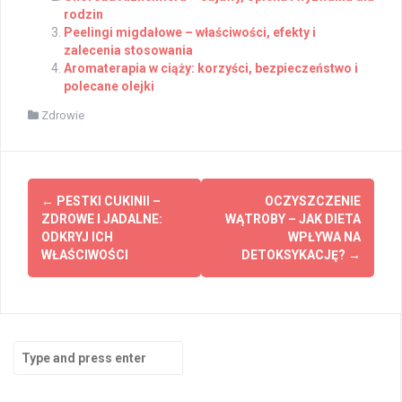
rodzin
Peelingi migdałowe – właściwości, efekty i
zalecenia stosowania
Aromaterapia w ciąży: korzyści, bezpieczeństwo i
polecane olejki
Zdrowie
Post
←
PESTKI CUKINII –
OCZYSZCZENIE
navigation
ZDROWE I JADALNE:
WĄTROBY – JAK DIETA
ODKRYJ ICH
WPŁYWA NA
WŁAŚCIWOŚCI
DETOKSYKACJĘ?
→
Search
for: