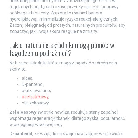
delikatnej pianki do mycia oraz nawilżającego kremu w
regularnych odstępach czasu przyczynia się do poprawy
ogólnego stanu cery. Wspiera to również barierę
hydrolipidową i minimalizuje ryzyko reakcji alergicznych.
Zacznij pielęgnację od prostych, naturalnych produktów, aby
zobaczyć, jak Twoja skóra reaguje na zmiany.
Jakie naturalne składniki mogą pomóc w
łagodzeniu podrażnień?
Naturalne składniki, które mogą złagodzić podrażnienia
skóry, to:
aloes,
D-pantenol,
płatki owsiane,
ocet jabłkowy
,
olej kokosowy.
Żel aloesowy
świetnie nawilża, redukuje stany zapalne i
wspomaga regenerację tkanek, dlatego zyskał popularność
w pielęgnacji wrażliwej cery.
D-pantenol
, ze względu na swoje nawilżające właściwości,