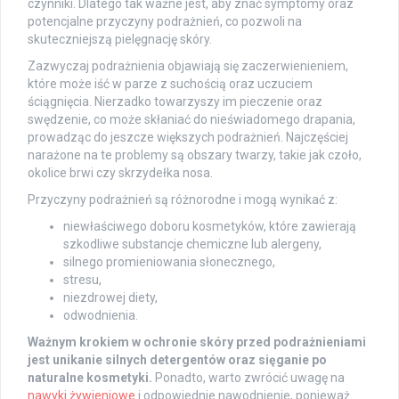
czynniki. Dlatego tak ważne jest, aby znać symptomy oraz
potencjalne przyczyny podrażnień, co pozwoli na
skuteczniejszą pielęgnację skóry.
Zazwyczaj podrażnienia objawiają się zaczerwienieniem,
które może iść w parze z suchością oraz uczuciem
ściągnięcia. Nierzadko towarzyszy im pieczenie oraz
swędzenie, co może skłaniać do nieświadomego drapania,
prowadząc do jeszcze większych podrażnień. Najczęściej
narażone na te problemy są obszary twarzy, takie jak czoło,
okolice brwi czy skrzydełka nosa.
Przyczyny podrażnień są różnorodne i mogą wynikać z:
niewłaściwego doboru kosmetyków, które zawierają
szkodliwe substancje chemiczne lub alergeny,
silnego promieniowania słonecznego,
stresu,
niezdrowej diety,
odwodnienia.
Ważnym krokiem w ochronie skóry przed podrażnieniami
jest unikanie silnych detergentów oraz sięganie po
naturalne kosmetyki.
Ponadto, warto zwrócić uwagę na
nawyki żywieniowe
i odpowiednie nawodnienie, ponieważ