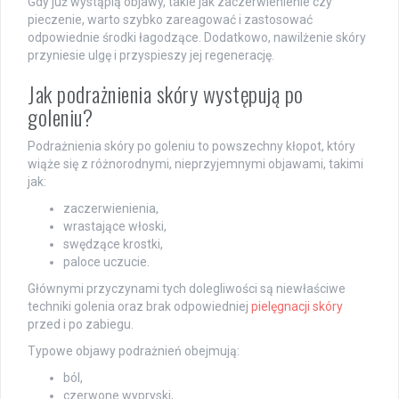
Gdy już wystąpią objawy, takie jak zaczerwienienie czy
pieczenie, warto szybko zareagować i zastosować
odpowiednie środki łagodzące. Dodatkowo, nawilżenie skóry
przyniesie ulgę i przyspieszy jej regenerację.
Jak podrażnienia skóry występują po
goleniu?
Podrażnienia skóry po goleniu to powszechny kłopot, który
wiąże się z różnorodnymi, nieprzyjemnymi objawami, takimi
jak:
zaczerwienienia,
wrastające włoski,
swędzące krostki,
paloce uczucie.
Głównymi przyczynami tych dolegliwości są niewłaściwe
techniki golenia oraz brak odpowiedniej
pielęgnacji skóry
przed i po zabiegu.
Typowe objawy podrażnień obejmują:
ból,
czerwone wypryski,