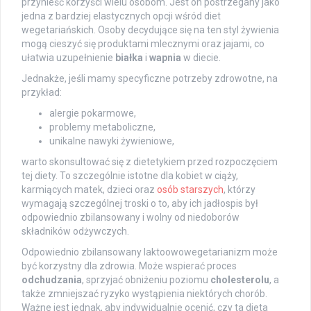
przynieść korzyści wielu osobom. Jest on postrzegany jako
jedna z bardziej elastycznych opcji wśród diet
wegetariańskich. Osoby decydujące się na ten styl żywienia
mogą cieszyć się produktami mlecznymi oraz jajami, co
ułatwia uzupełnienie
białka
i
wapnia
w diecie.
Jednakże, jeśli mamy specyficzne potrzeby zdrowotne, na
przykład:
alergie pokarmowe,
problemy metaboliczne,
unikalne nawyki żywieniowe,
warto skonsultować się z dietetykiem przed rozpoczęciem
tej diety. To szczególnie istotne dla kobiet w ciąży,
karmiących matek, dzieci oraz
osób starszych
, którzy
wymagają szczególnej troski o to, aby ich jadłospis był
odpowiednio zbilansowany i wolny od niedoborów
składników odżywczych.
Odpowiednio zbilansowany laktoowowegetarianizm może
być korzystny dla zdrowia. Może wspierać proces
odchudzania
, sprzyjać obniżeniu poziomu
cholesterolu
, a
także zmniejszać ryzyko wystąpienia niektórych chorób.
Ważne jest jednak, aby indywidualnie ocenić, czy ta dieta