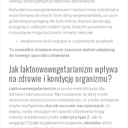
uniknąć potencjalnych problemów zdrowotnych.
Dieta laktoowowegetariańska jest również mniej restrykcyjna
w porównaniu do innych form diety wegetariańskiej, co czyni
ją bardziej przystępną dla tych, którzy dopiero zaczynają
przygodę z roślinnym stylem życia. Dobrym sposobem na
rozpoczęcie mogą być proste zmiany, takie jak:
zwiększenie ilości warzyw w codziennych posiłkach.
To niewielkie działanie może znacznie ułatwić adaptację
do nowego sposobu odżywiania.
Jak laktoowowegetarianizm wpływa
na zdrowie i kondycję organizmu?
Laktoowowegetarianizm
przynosi wiele korzyści dla
zdrowia i samopoczucia. Wprowadzenie tej diety może
skutecznie obniżyć poziom cholesterolu, co z kolei zmniejsza
ryzyko wystąpienia
chorób sercowo-naczyniowych
. Co
więcej, osoby stosujące ten sposób odżywiania mogą
również zredukować ryzyko
cukrzycy typu 2
. Jak to
osiągnąć? Dzięki wyjątkowemu bogactwu
błonnika
, który