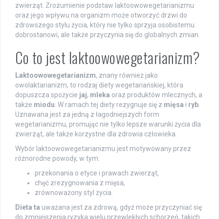
zwierząt. Zrozumienie podstaw laktoowowegetarianizmu
oraz jego wpływu na organizm może otworzyć drzwi do
zdrowszego stylu życia, który nie tylko sprzyja osobistemu
dobrostanowi, ale także przyczynia się do globalnych zmian.
Co to jest laktoowowegetarianizm?
Laktoowowegetarianizm
, znany również jako
owolaktarianizm, to rodzaj diety wegetariańskiej, która
dopuszcza spożycie
jaj
,
mleka
oraz produktów mlecznych, a
także
miodu
. W ramach tej diety rezygnuje się z
mięsa
i
ryb
.
Uznawana jest za jedną z łagodniejszych form
wegetarianizmu, promując nie tylko lepsze warunki życia dla
zwierząt, ale także korzystne dla zdrowia człowieka.
Wybór laktoowowegetarianizmu jest motywowany przez
różnorodne powody, w tym:
przekonania o etyce i prawach zwierząt,
chęć zrezygnowania z mięsa,
zrównoważony styl życia.
Dieta ta
uważana jest za zdrową, gdyż może przyczyniać się
do zmniejszenia ryzyka wielu przewlekłych schorzeń, takich