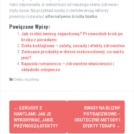
nam odpowiada, w zależności od naszego stanu zdrowia i
stylu życia. Na przykład osoby z nietolerancją laktozy
powinny rozważyć
alternatywne źródła białka
.
Powiązane Wpisy:
Jak zrobić świecę zapachową? Przewodnik krok po
kroku z poradami
Dieta koktajlowa – zalety, zasady i efekty zdrowotne
Zalecane produkty w diecie niskosodowej: co warto
jeść?
Kapusta romanesco – zdrowotne właściwości i
składniki odżywcze
Dieta i kuchnia
Post
←
SZRUGSY Z
KWASY NA BLIZNY
navigation
HANTLAMI: JAK JE
POTRĄDZIKOWE –
WYKONYWAĆ, JAKIE
SKUTECZNE METODY I
PRZYNOSZĄ EFEKTY?
EFEKTY TERAPII
→