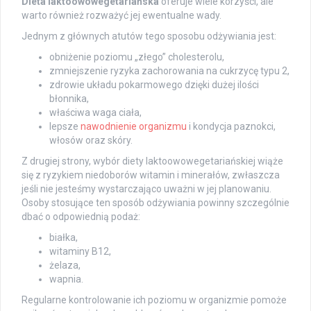
Dieta laktoowowegetariańska
oferuje wiele korzyści, ale
warto również rozważyć jej ewentualne wady.
Jednym z głównych atutów tego sposobu odżywiania jest:
obniżenie poziomu „złego” cholesterolu,
zmniejszenie ryzyka zachorowania na cukrzycę typu 2,
zdrowie układu pokarmowego dzięki dużej ilości
błonnika,
właściwa waga ciała,
lepsze
nawodnienie organizmu
i kondycja paznokci,
włosów oraz skóry.
Z drugiej strony, wybór diety laktoowowegetariańskiej wiąże
się z ryzykiem niedoborów witamin i minerałów, zwłaszcza
jeśli nie jesteśmy wystarczająco uważni w jej planowaniu.
Osoby stosujące ten sposób odżywiania powinny szczególnie
dbać o odpowiednią podaż:
białka,
witaminy B12,
żelaza,
wapnia.
Regularne kontrolowanie ich poziomu w organizmie pomoże