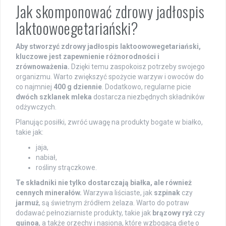
Jak skomponować zdrowy jadłospis
laktoowoegetariański?
Aby stworzyć zdrowy jadłospis laktoowowegetariański,
kluczowe jest zapewnienie różnorodności i
zrównoważenia.
Dzięki temu zaspokoisz potrzeby swojego
organizmu. Warto zwiększyć spożycie warzyw i owoców do
co najmniej
400 g dziennie
. Dodatkowo, regularne picie
dwóch szklanek mleka
dostarcza niezbędnych składników
odżywczych.
Planując posiłki, zwróć uwagę na produkty bogate w białko,
takie jak:
jaja,
nabiał,
rośliny strączkowe.
Te składniki nie tylko dostarczają białka, ale również
cennych minerałów.
Warzywa liściaste, jak
szpinak
czy
jarmuż
, są świetnym źródłem żelaza. Warto do potraw
dodawać pełnoziarniste produkty, takie jak
brązowy ryż
czy
quinoa
, a także orzechy i nasiona, które wzbogacą dietę o