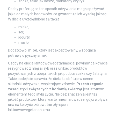
zboża, takie jak kasze, makarony czy ryż.
Osoby preferujące ten sposób odżywiania mogą spożywać
jajka od małych hodowców, co gwarantuje ich wysoką jakość.
W diecie uwzględnione są także:
mleko,
ser,
jogurty,
masło.
Dodatkowo,
miód
, który jest akceptowalny, wzbogaca
potrawy o pyszny smak.
Osoby na diecie laktoowowegetariańskiej powinny całkowicie
rezygnować z mięsa i ryb oraz unikać produktów
pozyskiwanych z uboju, takich jak podpuszczka czy żelatyna.
Takie podejście sprawia, że dieta ta obfituje w cenne
składniki odżywcze, wspierające zdrowie.
Przestrzeganie
zasad etyki związanych z hodowlą zwierząt
jest istotnym
elementem tego stylu życia. Nie bez znaczenia jest też
jakość produktów, którą warto mieć na uwadze, gdyż wpływa
ona na korzyści zdrowotne płynące z
laktoowowegetarianizmu.