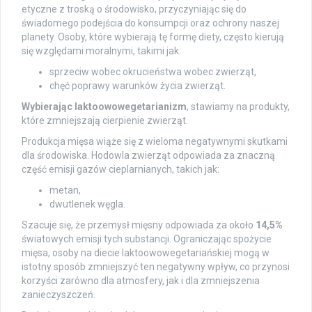
etyczne z troską o środowisko, przyczyniając się do
świadomego podejścia do konsumpcji oraz ochrony naszej
planety. Osoby, które wybierają tę formę diety, często kierują
się względami moralnymi, takimi jak:
sprzeciw wobec okrucieństwa wobec zwierząt,
chęć poprawy warunków życia zwierząt.
Wybierając laktoowowegetarianizm
, stawiamy na produkty,
które zmniejszają cierpienie zwierząt.
Produkcja mięsa wiąże się z wieloma negatywnymi skutkami
dla środowiska. Hodowla zwierząt odpowiada za znaczną
część emisji gazów cieplarnianych, takich jak:
metan,
dwutlenek węgla.
Szacuje się, że przemysł mięsny odpowiada za około
14,5%
światowych emisji tych substancji. Ograniczając spożycie
mięsa, osoby na diecie laktoowowegetariańskiej mogą w
istotny sposób zmniejszyć ten negatywny wpływ, co przynosi
korzyści zarówno dla atmosfery, jak i dla zmniejszenia
zanieczyszczeń.