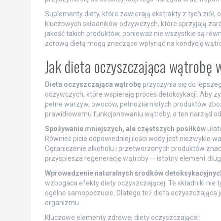
Suplementy diety, które zawierają ekstrakty z tych ziół
kluczowych składników odżywczych, które sprzyjają zarów
jakość takich produktów, ponieważ nie wszystkie są ró
zdrową dietą mogą znacząco wpłynąć na kondycję wątro
Jak dieta oczyszczająca wątrobę 
Dieta oczyszczająca wątrobę
przyczynia się do lepszeg
odżywczych, które wspierają proces detoksykacji. Aby z
pełne warzyw, owoców, pełnoziarnistych produktów zbo
prawidłowemu funkcjonowaniu wątroby, a ten narząd od
Spożywanie mniejszych, ale częstszych posiłków
ułat
Również picie odpowiedniej ilości wody jest niezwykle 
Ograniczenie alkoholu i przetworzonych produktów znac
przyspiesza regenerację wątroby — istotny element dł
Wprowadzenie naturalnych środków detoksykacyjnyc
wzbogaca efekty diety oczyszczającej. Te składniki nie 
ogólne samopoczucie. Dlatego też dieta oczyszczająca je
organizmu.
Kluczowe elementy zdrowej diety oczyszczającej: