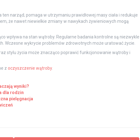
ten narząd; pomaga w utrzymaniu prawidłowej masy ciała i redukuje
łem, że nawet niewielkie zmiany w nawykach żywieniowych mogą
ząco wpływa na stan wątroby. Regularne badania kontrolne są niezwykle
h. Wczesne wykrycie problemów zdrowotnych może uratować życie.
z stylu życia może znacząco poprawić funkcjonowanie wątroby i
ne z
oczyszczenie wątroby
.
aczają wyniki?
 dla rodzin
czna pielęgnacja
wiczeń