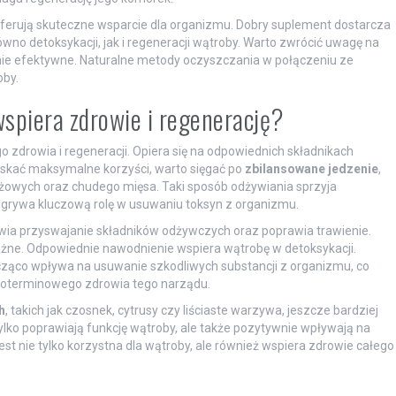
, oferują skuteczne wsparcie dla organizmu. Dobry suplement dostarcza
no detoksykacji, jak i regeneracji wątroby. Warto zwrócić uwagę na
wnie efektywne. Naturalne metody oczyszczania w połączeniu ze
by.
wspiera zdrowie i regenerację?
o zdrowia i regeneracji. Opiera się na odpowiednich składnikach
yskać maksymalne korzyści, warto sięgać po
zbilansowane jedzenie
,
żowych oraz chudego mięsa. Taki sposób odżywiania sprzyja
grywa kluczową rolę w usuwaniu toksyn z organizmu.
wia przyswajanie składników odżywczych oraz poprawia trawienie.
ważne. Odpowiednie nawodnienie wspiera wątrobę w detoksykacji.
ząco wpływa na usuwanie szkodliwych substancji z organizmu, co
ugoterminowego zdrowia tego narządu.
h
, takich jak czosnek, cytrusy czy liściaste warzywa, jeszcze bardziej
tylko poprawiają funkcję wątroby, ale także pozytywnie wpływają na
st nie tylko korzystna dla wątroby, ale również wspiera zdrowie całego