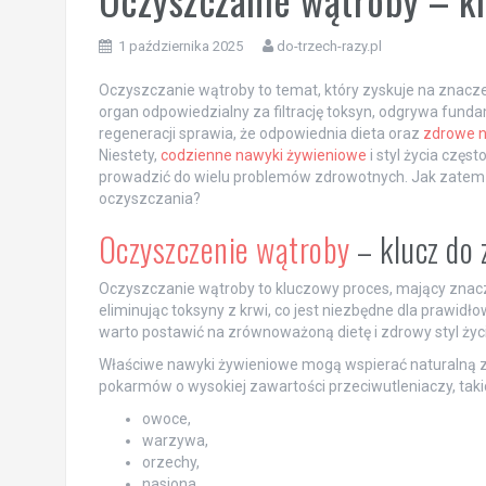
1 października 2025
do-trzech-razy.pl
Oczyszczanie wątroby to temat, który zyskuje na znacz
organ odpowiedzialny za filtrację toksyn, odgrywa fund
regeneracji sprawia, że odpowiednia dieta oraz
zdrowe n
Niestety,
codzienne nawyki żywieniowe
i styl życia częs
prowadzić do wielu problemów zdrowotnych. Jak zatem 
oczyszczania?
Oczyszczenie wątroby
– klucz do 
Oczyszczanie wątroby to kluczowy proces, mający znaczą
eliminując toksyny z krwi, co jest niezbędne dla prawi
warto postawić na zrównoważoną dietę i zdrowy styl życi
Właściwe nawyki żywieniowe mogą wspierać naturalną zd
pokarmów o wysokiej zawartości przeciwutleniaczy, takic
owoce,
warzywa,
orzechy,
nasiona.