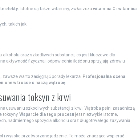
e efekty.
Istotne są także witaminy, zwłaszcza
witamina C
i
witamina
h, takich jak:
u alkoholu oraz szkodliwych substancji, co jest kluczowe dla
a aktywność fizyczna i odpowiednia ilość snu sprzyjają zdrowiu
, zawsze warto zasięgnąć porady lekarza.
Profesjonalna ocena
nione w trosce o naszą wątrobę.
suwania toksyn z krwi
 na usuwaniu szkodliwych substancji z krwi. Wątroba pełni zasadniczą
e toksyny.
Wsparcie dla tego procesu
jest niezwykle istotne,
ch, nadmiernego spożycia alkoholu oraz długotrwałego zażywania
ol i wysoko przetworzone jedzenie. To może znacząco wspierać