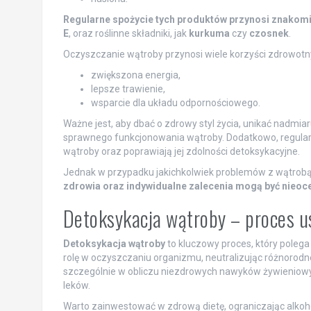
Regularne spożycie tych produktów przynosi znakomit
E
, oraz roślinne składniki, jak
kurkuma
czy
czosnek
.
Oczyszczanie wątroby przynosi wiele korzyści zdrowotnyc
zwiększona energia,
lepsze trawienie,
wsparcie dla układu odpornościowego.
Ważne jest, aby dbać o zdrowy styl życia, unikać nadmiar
sprawnego funkcjonowania wątroby. Dodatkowo, regularn
wątroby oraz poprawiają jej zdolności detoksykacyjne.
Jednak w przypadku jakichkolwiek problemów z wątrobą
zdrowia oraz indywidualne zalecenia mogą być nieoce
Detoksykacja wątroby – proces u
Detoksykacja wątroby
to kluczowy proces, który polega
rolę w oczyszczaniu organizmu, neutralizując różnorodn
szczególnie w obliczu niezdrowych nawyków żywieniowy
leków.
Warto zainwestować w zdrową dietę, ograniczając alkoh