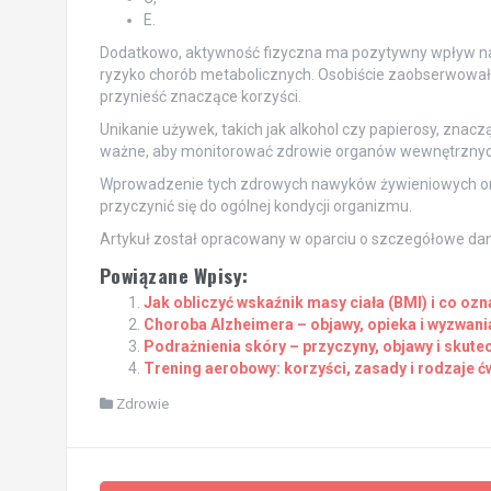
E.
Dodatkowo, aktywność fizyczna ma pozytywny wpływ na 
ryzyko chorób metabolicznych. Osobiście zaobserwowa
przynieść znaczące korzyści.
Unikanie używek, takich jak alkohol czy papierosy, znac
ważne, aby monitorować zdrowie organów wewnętrznyc
Wprowadzenie tych zdrowych nawyków żywieniowych ora
przyczynić się do ogólnej kondycji organizmu.
Artykuł został opracowany w oparciu o szczegółowe da
Powiązane Wpisy:
Jak obliczyć wskaźnik masy ciała (BMI) i co ozn
Choroba Alzheimera – objawy, opieka i wyzwania
Podrażnienia skóry – przyczyny, objawy i skute
Trening aerobowy: korzyści, zasady i rodzaje ć
Zdrowie