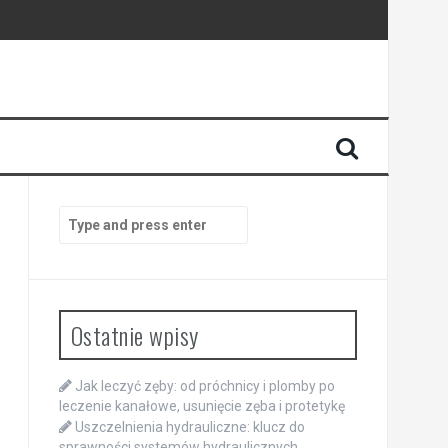
Search
for:
Ostatnie wpisy
Jak leczyć zęby: od próchnicy i plomby po
leczenie kanałowe, usunięcie zęba i protetykę
Uszczelnienia hydrauliczne: klucz do
sprawności systemów hydraulicznych