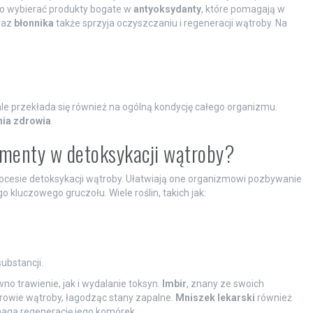
to wybierać produkty bogate w
antyoksydanty
, które pomagają w
raz
błonnika
także sprzyja oczyszczaniu i regeneracji wątroby. Na
ale przekłada się również na ogólną kondycję całego organizmu.
ia zdrowia
.
lementy w detoksykacji wątroby?
rocesie detoksykacji wątroby. Ułatwiają one organizmowi pozbywanie
o kluczowego gruczołu. Wiele roślin, takich jak:
ubstancji.
o trawienie, jak i wydalanie toksyn.
Imbir
, znany ze swoich
rowie wątroby, łagodząc stany zapalne.
Mniszek lekarski
również
maga regenerację jego komórek.