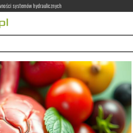
awności systemów hydraulicznych
ać dla zdrowia kobiet?
ia serca i mięśni
ywcze mandarynek
co warto wiedzieć?
 leczenie kanałowe, usunięcie zęba i protetykę